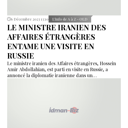
6 Décembre 2023 13:10
L’info de A à Z - OLD
LE MINISTRE IRANIEN DES
AFFAIRES ÉTRANGÈRES
ENTAME UNE VISITE EN
RUSSIE
Le ministre iranien des Affaires étrangères, Hossein
Amir Abdollahian, est parti en visite en Russie, a
annoncé la diplomatie iranienne dans un
communiqué.