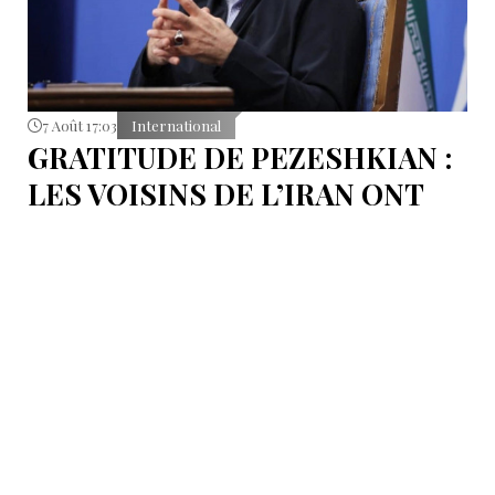
7 Août 17:03
International
GRATITUDE DE PEZESHKIAN :
LES VOISINS DE L’IRAN ONT
EMPÊCHÉ LES TENTATIVES
DE DÉSTABILISATION DU PAYS
Le président iranien Massoud Pezeshkian affirme que
l’amélioration des relations de Téhéran avec les pays
voisins a joué un rôle essentiel lors du récent conflit.
Selon lui, les États de la région auraient empêché des
tentatives d’infiltration et de troubles aux frontières
nord-ouest et sud-est de l’Iran.