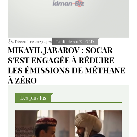
4 Décembre 2023 23:29
L’info de A à Z - OLD
MIKAYIL JABAROV : SOCAR
S'EST ENGAGÉE À RÉDUIRE
LES ÉMISSIONS DE MÉTHANE
À ZÉRO
Les plus lus