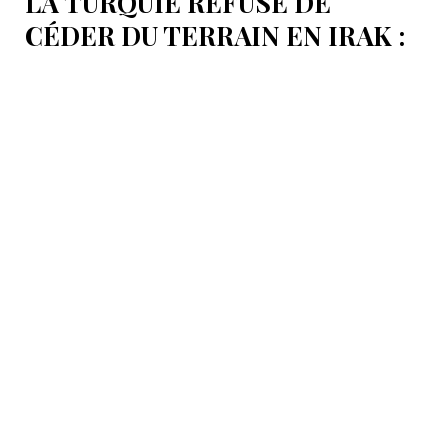
LA TURQUIE REFUSE DE
CÉDER DU TERRAIN EN IRAK :
L’OLÉODUC RIVAL KIRKOUK-
BANIAS, EN SYRIE
Le véritable coût de la politique d’Ankara ne réside
pas dans les procédures d’arbitrage et les
indemnisations mais dans la perte de ce statut même
d’« intermédiaire indispensable » que la Turquie a mis
des décennies à construire.