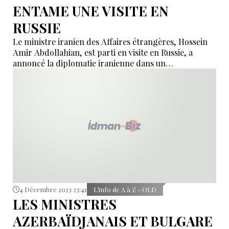
ENTAME UNE VISITE EN
RUSSIE
Le ministre iranien des Affaires étrangères, Hossein
Amir Abdollahian, est parti en visite en Russie, a
annoncé la diplomatie iranienne dans un
communiqué.
4 Décembre 2023 23:41
L’info de A à Z - OLD
LES MINISTRES
AZERBAÏDJANAIS ET BULGARE