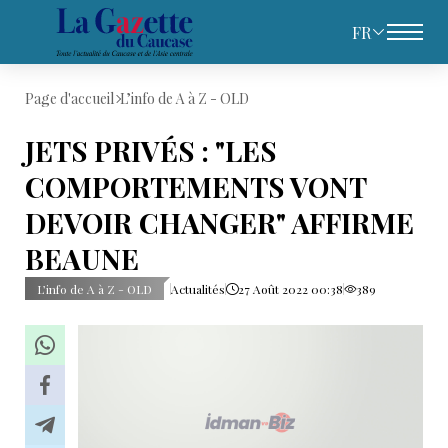
FR
Page d'accueil
L’info de A à Z - OLD
JETS PRIVÉS : "LES
COMPORTEMENTS VONT
DEVOIR CHANGER" AFFIRME
BEAUNE
L’info de A à Z - OLD
Actualités
27 Août 2022 00:38
389