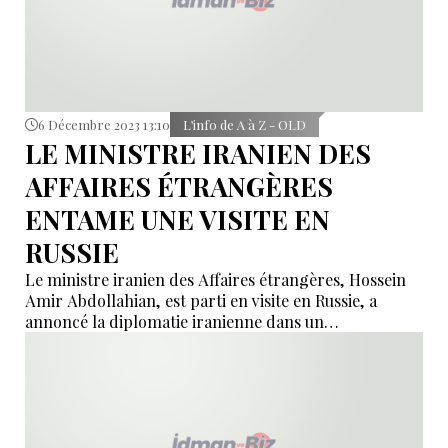
6 Décembre 2023 13:10
L’info de A à Z - OLD
LE MINISTRE IRANIEN DES
AFFAIRES ÉTRANGÈRES
ENTAME UNE VISITE EN
RUSSIE
Le ministre iranien des Affaires étrangères, Hossein
Amir Abdollahian, est parti en visite en Russie, a
annoncé la diplomatie iranienne dans un
communiqué.