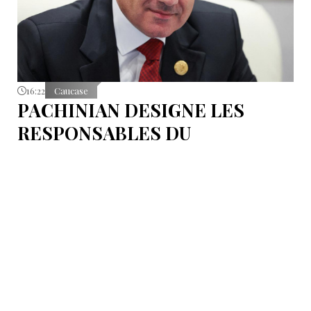
16:22
Caucase
PACHINIAN DESIGNE LES
RESPONSABLES DU
RAPPROCHEMENT ENTRE
L’ARMENIE ET L’UNION
EUROPEENNE
Le Premier ministre arménien Nikol Pachinian
affirme que le rapprochement entre Erevan et
l’Union européenne est en partie la conséquence des
déclarations de certains partenaires de l’Union
économique eurasiatique (UEEA), qui auraient affirmé
que l’Arménie « n’était nécessaire à personne ». Selon
lui, ces propos ont poussé Erevan à rechercher de