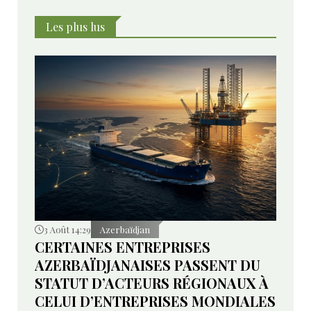
Sokolov
Les plus lus
3 Août 14:29
Azerbaïdjan
CERTAINES ENTREPRISES
AZERBAÏDJANAISES PASSENT DU
STATUT D’ACTEURS RÉGIONAUX À
CELUI D’ENTREPRISES MONDIALES