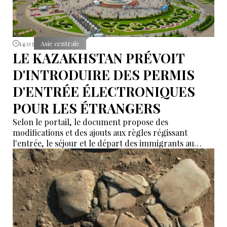
14:03
Asie centrale
LE KAZAKHSTAN PRÉVOIT
D'INTRODUIRE DES PERMIS
D'ENTRÉE ÉLECTRONIQUES
POUR LES ÉTRANGERS
Selon le portail, le document propose des
modifications et des ajouts aux règles régissant
l'entrée, le séjour et le départ des immigrants au
Kazakhstan.