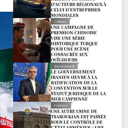
D’ACTEURS RÉGIONAUX À
CELUI D’ENTREPRISES
MONDIALES
Culture
UNE CAMPAGNE DE
PRESSION CHINOISE
VISE UNE SÉRIE
HISTORIQUE TURQUE
POUR UNE SCÈNE
CONSACRÉE AUX
OUÏGHOURS
International
LE GOUVERNEMENT
IRANIEN ŒUVRE À LA
RATIFICATION DE LA
CONVENTION SUR LE
STATUT JURIDIQUE DE LA
MER CASPIENNE
Caucase
UNE AUTRE USINE DE
TSAROUKIAN EST PASSÉE
SOUS LE CONTRÔLE DE
L’ÉTAT ARMÉNIEN - UNE