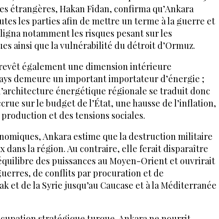
ires étrangères, Hakan Fidan, confirma qu’Ankara
tes les parties afin de mettre un terme à la guerre et
ouligna notamment les risques pesant sur les
s ainsi que la vulnérabilité du détroit d’Ormuz.
n revêt également une dimension intérieure
pays demeure un important importateur d’énergie ;
l’architecture énergétique régionale se traduit donc
rue sur le budget de l’État, une hausse de l’inflation,
production et des tensions sociales.
nomiques, Ankara estime que la destruction militaire
ix dans la région. Au contraire, elle ferait disparaître
’équilibre des puissances au Moyen-Orient et ouvrirait
guerres, de conflits par procuration et de
ak et de la Syrie jusqu’au Caucase et à la Méditerranée
éoccupation stratégique turque. Ankara ne nourrit