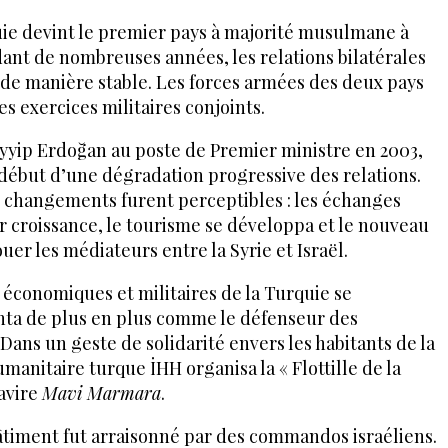
uie devint le premier pays à majorité musulmane à
ndant de nombreuses années, les relations bilatérales
de manière stable. Les forces armées des deux pays
 exercices militaires conjoints.
ayyip Erdoğan au poste de Premier ministre en 2003,
 début d’une dégradation progressive des relations.
 changements furent perceptibles : les échanges
 croissance, le tourisme se développa et le nouveau
er les médiateurs entre la Syrie et Israël.
 économiques et militaires de la Turquie se
nta de plus en plus comme le défenseur des
ans un geste de solidarité envers les habitants de la
manitaire turque İHH organisa la « Flottille de la
navire
Mavi Marmara
.
 bâtiment fut arraisonné par des commandos israéliens.