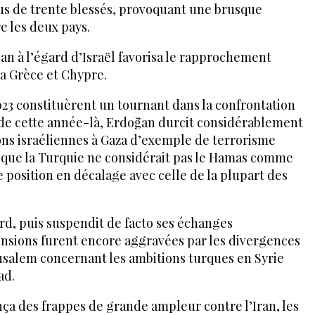
lus de trente blessés, provoquant une brusque
e les deux pays.
oğan à l’égard d’Israël favorisa le rapprochement
la Grèce et Chypre.
23 constituèrent un tournant dans la confrontation
 de cette année-là, Erdoğan durcit considérablement
tions israéliennes à Gaza d’exemple de terrorisme
t que la Turquie ne considérait pas le Hamas comme
e position en décalage avec celle de la plupart des
ord, puis suspendit de facto ses échanges
ensions furent encore aggravées par les divergences
usalem concernant les ambitions turques en Syrie
ad.
lança des frappes de grande ampleur contre l’Iran, les