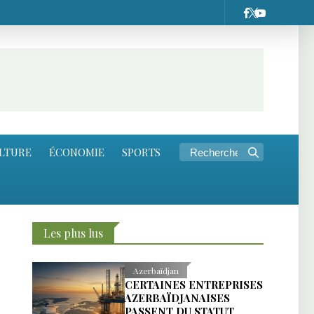
LTURE
ÉCONOMIE
SPORTS
Les plus lus
Azerbaïdjan
CERTAINES ENTREPRISES
AZERBAÏDJANAISES
PASSENT DU STATUT