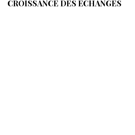
CROISSANCE DES ÉCHANGES
COMMERCIAUX DÉPENDRA DU
RENFORCEMENT DES
INFRASTRUCTURES DE
TRANSIT
L’amélioration du projet ferroviaire Rasht-Astara et
l’accélération de sa mise en œuvre figurent parmi les
principales priorités.