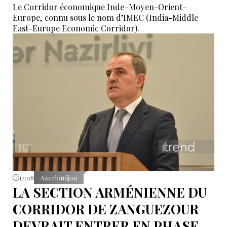
Le Corridor économique Inde–Moyen-Orient–
Europe, connu sous le nom d’IMEC (India-Middle
East-Europe Economic Corridor).
12:08
Azerbaïdjan
LA SECTION ARMÉNIENNE DU
CORRIDOR DE ZANGUEZOUR
DEVRAIT ENTRER EN PHASE