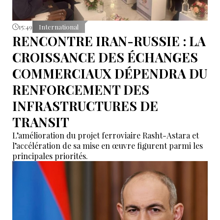
15:49
International
RENCONTRE IRAN-RUSSIE : LA
CROISSANCE DES ÉCHANGES
COMMERCIAUX DÉPENDRA DU
RENFORCEMENT DES
INFRASTRUCTURES DE
TRANSIT
L’amélioration du projet ferroviaire Rasht-Astara et
l’accélération de sa mise en œuvre figurent parmi les
principales priorités.