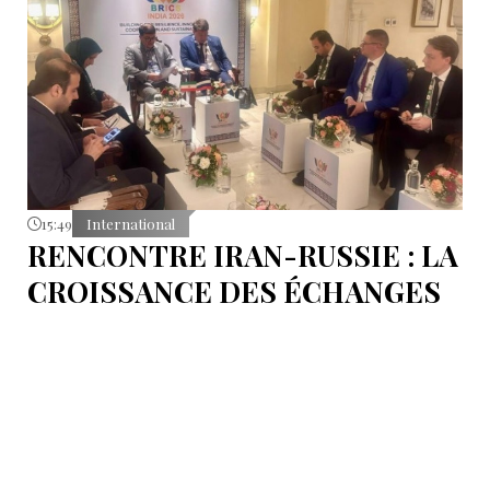
15:49
International
RENCONTRE IRAN-RUSSIE : LA
CROISSANCE DES ÉCHANGES
COMMERCIAUX DÉPENDRA DU
RENFORCEMENT DES
INFRASTRUCTURES DE
TRANSIT
L’amélioration du projet ferroviaire Rasht-Astara et
l’accélération de sa mise en œuvre figurent parmi les