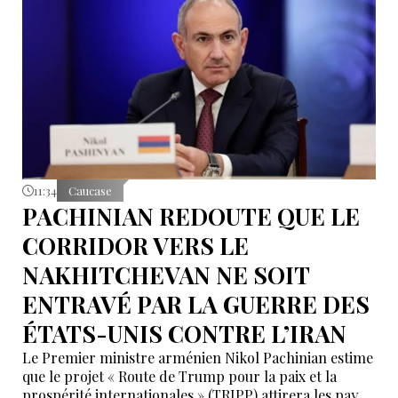
11:34
Caucase
PACHINIAN REDOUTE QUE LE
CORRIDOR VERS LE
NAKHITCHEVAN NE SOIT
ENTRAVÉ PAR LA GUERRE DES
ÉTATS-UNIS CONTRE L’IRAN
Le Premier ministre arménien Nikol Pachinian estime
que le projet « Route de Trump pour la paix et la
prospérité internationales » (TRIPP) attirera les pays