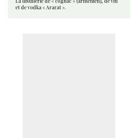
La distillerie de « cognac » (arménien), de vin
et de vodka « Ararat ».