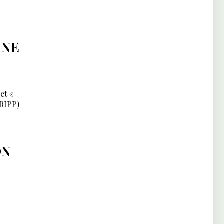
 NE
et «
TRIPP)
ON