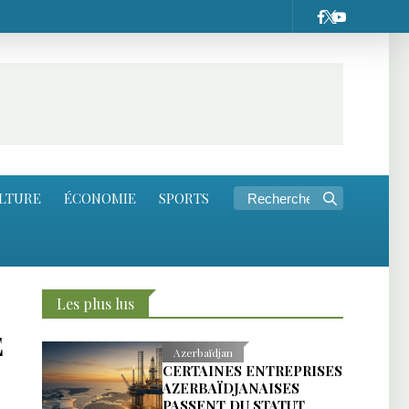
LTURE
ÉCONOMIE
SPORTS
Les plus lus
E
Azerbaïdjan
CERTAINES ENTREPRISES
AZERBAÏDJANAISES
PASSENT DU STATUT