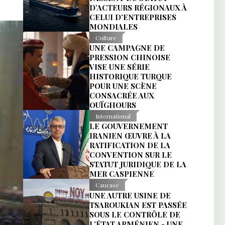
D’ACTEURS RÉGIONAUX À
CELUI D’ENTREPRISES
MONDIALES
Culture
UNE CAMPAGNE DE
PRESSION CHINOISE
VISE UNE SÉRIE
HISTORIQUE TURQUE
POUR UNE SCÈNE
CONSACRÉE AUX
OUÏGHOURS
International
LE GOUVERNEMENT
IRANIEN ŒUVRE À LA
RATIFICATION DE LA
CONVENTION SUR LE
STATUT JURIDIQUE DE LA
MER CASPIENNE
Caucase
UNE AUTRE USINE DE
TSAROUKIAN EST PASSÉE
SOUS LE CONTRÔLE DE
L’ÉTAT ARMÉNIEN - UNE