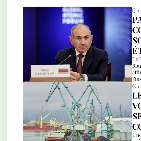
11
P
C
S
É
Le 
Rou
att
l’i
11:
L
V
S
C
Une