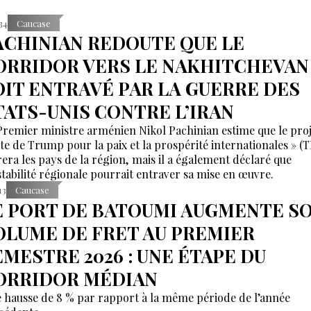
:34
Caucase
ACHINIAN REDOUTE QUE LE
ORRIDOR VERS LE NAKHITCHEVAN
OIT ENTRAVÉ PAR LA GUERRE DES
TATS-UNIS CONTRE L’IRAN
Premier ministre arménien Nikol Pachinian estime que le proj
te de Trump pour la paix et la prospérité internationales » (
irera les pays de la région, mais il a également déclaré que
nstabilité régionale pourrait entraver sa mise en œuvre.
13
Caucase
E PORT DE BATOUMI AUGMENTE S
OLUME DE FRET AU PREMIER
EMESTRE 2026 : UNE ÉTAPE DU
ORRIDOR MÉDIAN
 hausse de 8 % par rapport à la même période de l’année