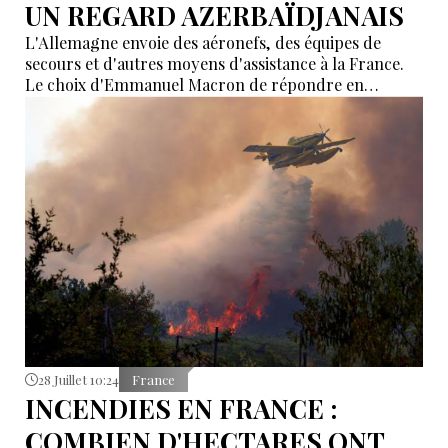
UN REGARD AZERBAÏDJANAIS
L'Allemagne envoie des aéronefs, des équipes de
secours et d'autres moyens d'assistance à la France.
Le choix d'Emmanuel Macron de répondre en
allemand a eu une portée symbolique.
28 Juillet 10:24
France
INCENDIES EN FRANCE :
COMBIEN D'HECTARES ONT