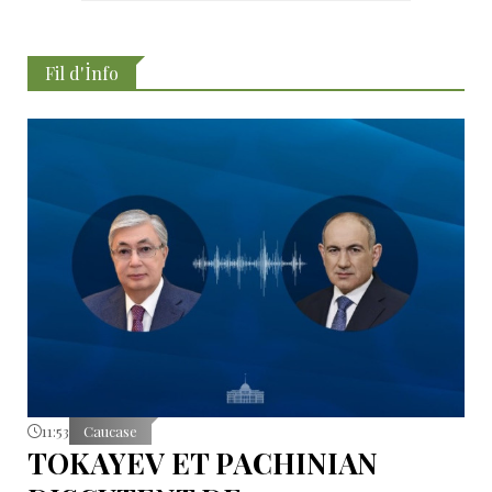
Fil d'İnfo
11:53
Caucase
TOKAYEV ET PACHINIAN