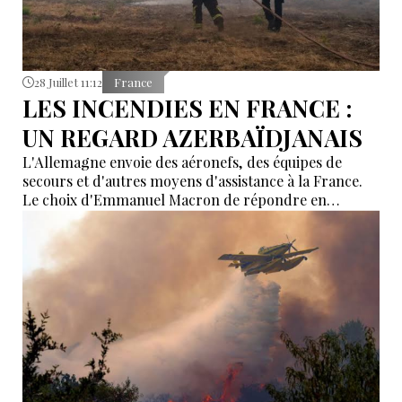
28 Juillet 11:12
France
LES INCENDIES EN FRANCE :
UN REGARD AZERBAÏDJANAIS
L'Allemagne envoie des aéronefs, des équipes de
secours et d'autres moyens d'assistance à la France.
Le choix d'Emmanuel Macron de répondre en
allemand a eu une portée symbolique.