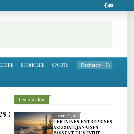
LTURE
ÉCONOMIE
SPORTS
Les plus lus
s :
Azerbaïdjan
CERTAINES ENTREPRISES
AZERBAÏDJANAISES
PASSENT DU STATUT