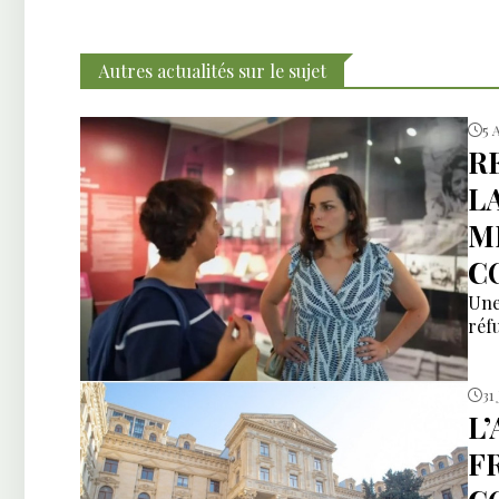
Autres actualités sur le sujet
5 
R
L
M
C
Une
réfu
31 
L
F