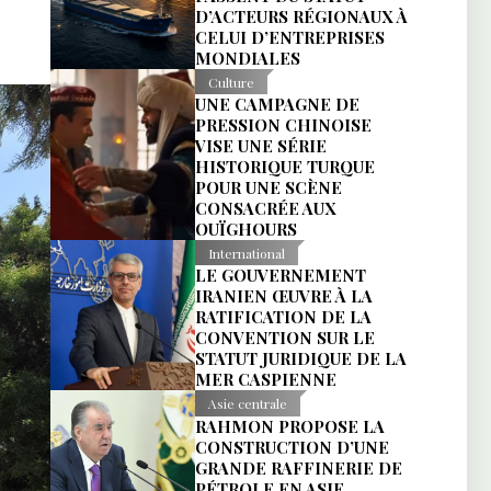
D’ACTEURS RÉGIONAUX À
CELUI D’ENTREPRISES
MONDIALES
Culture
UNE CAMPAGNE DE
PRESSION CHINOISE
VISE UNE SÉRIE
HISTORIQUE TURQUE
POUR UNE SCÈNE
CONSACRÉE AUX
OUÏGHOURS
International
LE GOUVERNEMENT
IRANIEN ŒUVRE À LA
RATIFICATION DE LA
CONVENTION SUR LE
STATUT JURIDIQUE DE LA
MER CASPIENNE
Asie centrale
RAHMON PROPOSE LA
CONSTRUCTION D’UNE
GRANDE RAFFINERIE DE
PÉTROLE EN ASIE