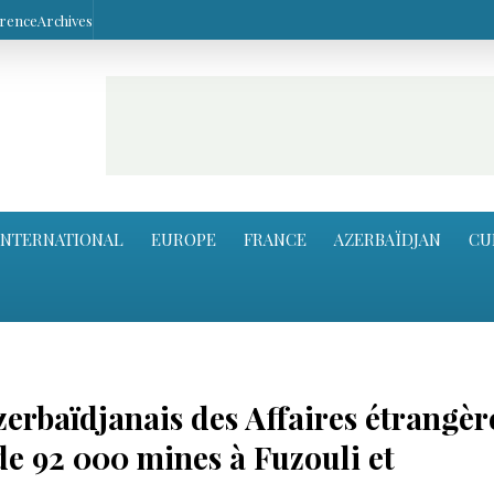
arence
Archives
INTERNATIONAL
EUROPE
FRANCE
AZERBAÏDJAN
CU
rbaïdjanais des Affaires étrangère
 de 92 000 mines à Fuzouli et