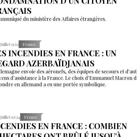
ONDAMNATION D’UN CITOYEN
RANÇAIS
muniqué du ministère des Affaires étrangères.
Juillet 11:12
France
ES INCENDIES EN FRANCE : UN
EGARD AZERBAÏDJANAIS
llemagne envoie des aéronefs, des équipes de secours et d'aut
ens d'assistance à la France. Le choix d'Emmanuel Macron d
ondre en allemand a eu une portée symbolique.
 Juillet 10:24
France
NCENDIES EN FRANCE : COMBIEN
'HECTARES ONT BRÛLÉ JUSQU'À