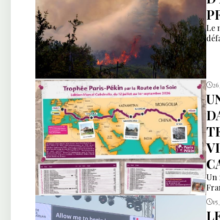
P
Le 
déf
26 
U
D
T
V
C
Un 
Fra
15 
L