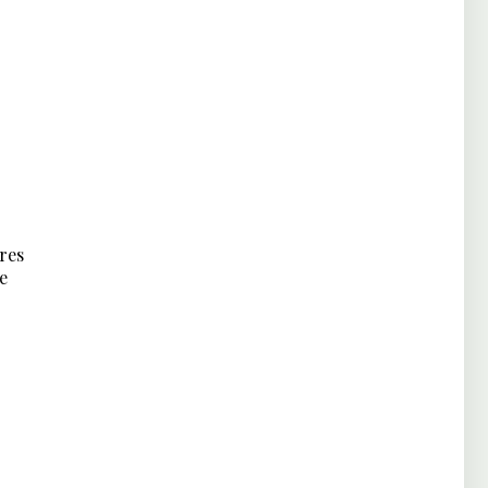
res
e