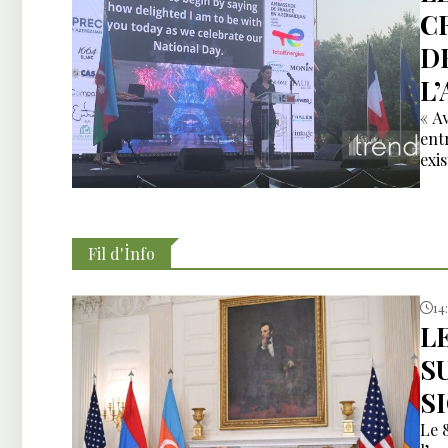
C
D
L
« A
ent
exi
Fil d'İnfo
14
L
S
S
Le 