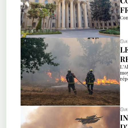
C
F
Com
28 
L
R
L'A
moy
rép
28
I
D