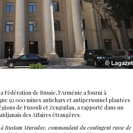
de la Fédération de Russie, l'Arménie a fourni à
lque 92 000 mines antichars et antipersonnel plantées
égions de Fuzouli et Zenguilan, a rapporté dans un
ïdjanais des Affaires étrangères.
e à Rustam Muradov, commandant du contingent russe de