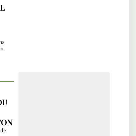
L
ns
».
DU
TON
 de