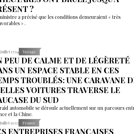
RÉSENT ?
ministre a précisé que les conditions demeuraient « très
avorables » .
Juillet 17:14
Voyage
N PEU DE CALME ET DE LÉGÈRETÉ
ANS UN ESPACE STABLE EN CES
EMPS TROUBLÉS: UNE CARAVANE D
IELLES VOITURES TRAVERSE LE
AUCASE DU SUD
raid automobile se déroule actuellement sur un parcours entr
nce et la Chine.
Juillet 10:13
France
ES ENTREPRISES FRANÇAISES