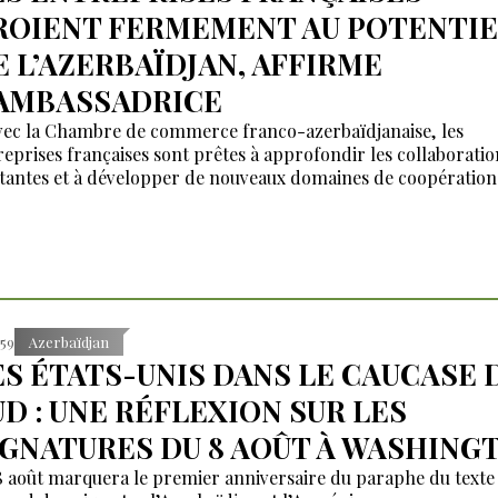
ROIENT FERMEMENT AU POTENTIE
E L’AZERBAÏDJAN, AFFIRME
’AMBASSADRICE
vec la Chambre de commerce franco-azerbaïdjanaise, les
reprises françaises sont prêtes à approfondir les collaboratio
stantes et à développer de nouveaux domaines de coopération 
:59
Azerbaïdjan
ES ÉTATS-UNIS DANS LE CAUCASE 
UD : UNE RÉFLEXION SUR LES
IGNATURES DU 8 AOÛT À WASHING
8 août marquera le premier anniversaire du paraphe du texte