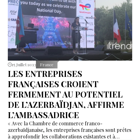
15 Juillet 10:13
France
LES ENTREPRISES
FRANÇAISES CROIENT
FERMEMENT AU POTENTIEL
DE L’AZERBAÏDJAN, AFFIRME
L’AMBASSADRICE
« Avec la Chambre de commerce franco-
azerbaïdjanaise, les entreprises françaises sont prêtes
à approfondir les collaborations existantes et à