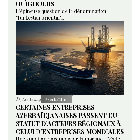
OUÏGHOURS
L'épineuse question de la dénomination
"Turkestan oriental"...
3 Août 14:29
Azerbaïdjan
CERTAINES ENTREPRISES
AZERBAÏDJANAISES PASSENT DU
STATUT D’ACTEURS RÉGIONAUX À
CELUI D’ENTREPRISES MONDIALES
Une ambition : promouvoir la marque « Made