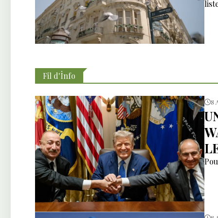
list
Fil d'İnfo
8 
U
W
L
Pou
8 