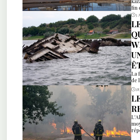
kaz
fin
3 
L
Q
W
U
Ê
La f
de 
28 
L
R
L'A
moy
rép