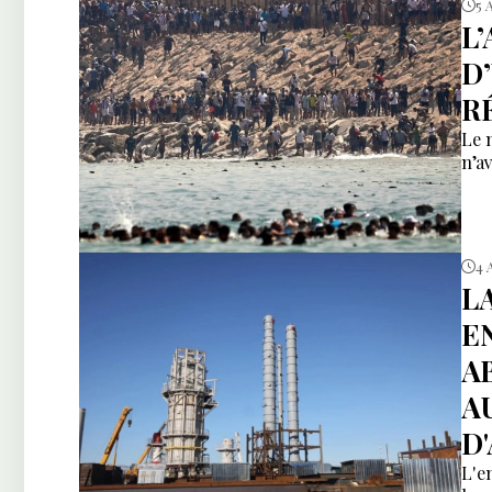
5 
L
D
R
Le 
n’av
4 
L
E
A
A
D
L'e