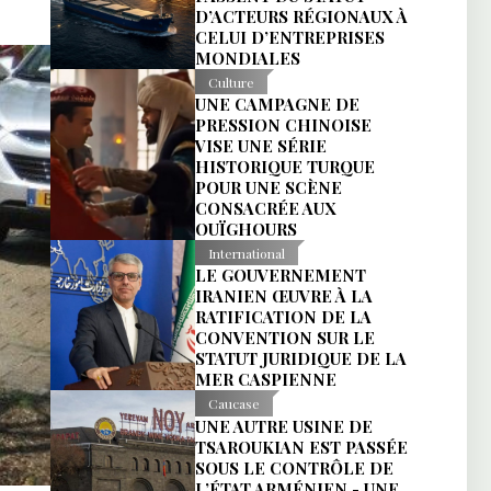
D’ACTEURS RÉGIONAUX À
CELUI D’ENTREPRISES
MONDIALES
Culture
UNE CAMPAGNE DE
PRESSION CHINOISE
VISE UNE SÉRIE
HISTORIQUE TURQUE
POUR UNE SCÈNE
CONSACRÉE AUX
OUÏGHOURS
International
LE GOUVERNEMENT
IRANIEN ŒUVRE À LA
RATIFICATION DE LA
CONVENTION SUR LE
STATUT JURIDIQUE DE LA
MER CASPIENNE
Caucase
UNE AUTRE USINE DE
TSAROUKIAN EST PASSÉE
SOUS LE CONTRÔLE DE
L’ÉTAT ARMÉNIEN - UNE