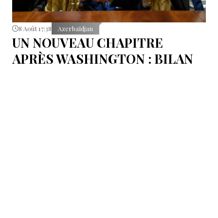
8 Août 17:38
Azerbaïdjan
UN NOUVEAU CHAPITRE
APRÈS WASHINGTON : BILAN
D’ÉTAPE APRÈS LES
SIGNATURES DU 8 AOÛT
Pour mesurer les conséquences concrètes de cet
accord.