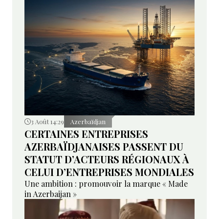
3 Août 14:29
Azerbaïdjan
CERTAINES ENTREPRISES
AZERBAÏDJANAISES PASSENT DU
STATUT D’ACTEURS RÉGIONAUX À
CELUI D’ENTREPRISES MONDIALES
Une ambition : promouvoir la marque « Made
in Azerbaijan »