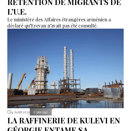
RÉTENTION DE MIGRANTS DE
L’U.E.
Le ministère des Affaires étrangères arménien a
déclaré qu’Erevan n’avait pas été consulté.
4 Août 11:11
Caucase
LA RAFFINERIE DE KULEVI EN
GÉORGIE ENTAME SA