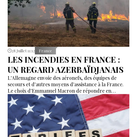
28 Juillet 11:12
France
LES INCENDIES EN FRANCE :
UN REGARD AZERBAÏDJANAIS
L'Allemagne envoie des aéronefs, des équipes de
secours et d'autres moyens d'assistance à la France.
Le choix d'Emmanuel Macron de répondre en
allemand a eu une portée symbolique.