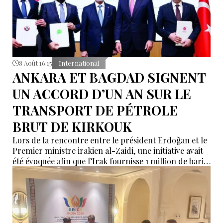
8 Août 16:15
International
ANKARA ET BAGDAD SIGNENT
UN ACCORD D’UN AN SUR LE
TRANSPORT DE PÉTROLE
BRUT DE KIRKOUK
Lors de la rencontre entre le président Erdoğan et le
Premier ministre irakien al-Zaidi, une initiative avait
été évoquée afin que l’Irak fournisse 1 million de barils
de pétrole brut nécessaires aux raffineries turques.