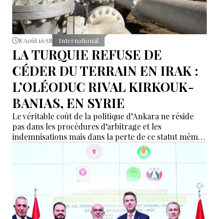
8 Août 16:58
International
LA TURQUIE REFUSE DE
CÉDER DU TERRAIN EN IRAK :
L’OLÉODUC RIVAL KIRKOUK-
BANIAS, EN SYRIE
Le véritable coût de la politique d’Ankara ne réside
pas dans les procédures d’arbitrage et les
indemnisations mais dans la perte de ce statut même
d’« intermédiaire indispensable » que la Turquie a mis
des décennies à construire.