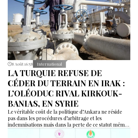
8 Août 16:58
International
LA TURQUIE REFUSE DE
CÉDER DU TERRAIN EN IRAK :
L’OLÉODUC RIVAL KIRKOUK-
BANIAS, EN SYRIE
Le véritable coût de la politique d’Ankara ne réside
pas dans les procédures d’arbitrage et les
indemnisations mais dans la perte de ce statut même
d’« intermédiaire indispensable » que la Turquie a mis
des décennies à construire.