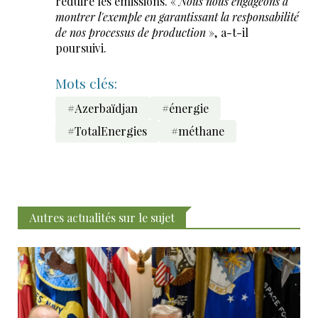
réduire les émissions. «
Nous nous engageons à
montrer l'exemple en garantissant la responsabilité
de nos processus de production
», a-t-il
poursuivi.
Mots clés:
#Azerbaïdjan
#énergie
#TotalEnergies
#méthane
Autres actualités sur le sujet