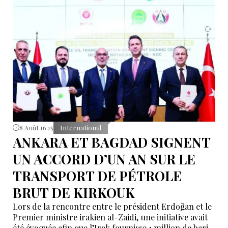
8 Août 16:15
International
ANKARA ET BAGDAD SIGNENT
UN ACCORD D’UN AN SUR LE
TRANSPORT DE PÉTROLE
BRUT DE KIRKOUK
Lors de la rencontre entre le président Erdoğan et le
Premier ministre irakien al-Zaidi, une initiative avait
été évoquée afin que l’Irak fournisse 1 million de barils