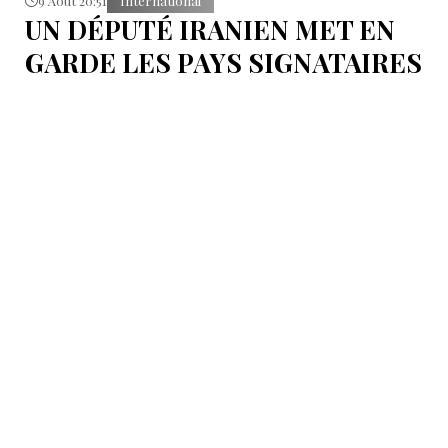
9 Août 20:51
International
UN DÉPUTÉ IRANIEN MET EN
GARDE LES PAYS SIGNATAIRES
DU PACTE DE LA MECQUE
S'abstenir de toute éventuelle action contre l’Iran.
9 Août 20:32
International
LA TURQUIE, L’ARABIE