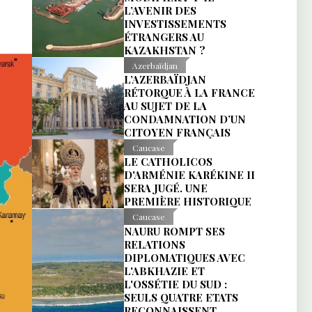
L’AVENIR DES
INVESTISSEMENTS
ÉTRANGERS AU
KAZAKHSTAN ?
Azerbaïdjan
L’AZERBAÏDJAN
RÉTORQUE À LA FRANCE
AU SUJET DE LA
CONDAMNATION D’UN
CITOYEN FRANÇAIS
Caucase
LE CATHOLICOS
D'ARMÉNIE KARÉKINE II
SERA JUGÉ. UNE
PREMIÈRE HISTORIQUE
Caucase
NAURU ROMPT SES
RELATIONS
DIPLOMATIQUES AVEC
L'ABKHAZIE ET
L'OSSÉTIE DU SUD :
SEULS QUATRE ETATS
RECONNAISSENT