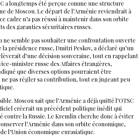
TSC a longtemps été perçue comme une structure
ue de Moscou. Le départ de l’Arménie reviendrait à
 cadre n’a pas réussi à maintenir dans son orbite
ts des garanties sécuritaires russes.
 ne semble pas souhaiter une confrontation ouverte
 la présidence russe, Dmitri Peskov, a déclaré qu’un
elèverait d’une décision souveraine, tout en rappelant
vice-ministre russe des Affaires étrangères,
indiqué que diverses options pourraient être
à ne pas régler sa contribution, tout en jugeant peu
tique.
ble. Moscou sait que l’Arménie a déjà quitté l’OTSC
fficiel créerait un précédent politique inédit qui
é contre la Russie. Le Kremlin cherche donc à éviter
conserver l’Arménie dans son orbite économique,
de l’Union économique eurasiatique.