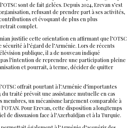
 l’OTSC sont de fait gelées. Depuis 2024, Erevan s’est
rganisation, refusant de prendre part à ses activités,
contributions et évoquant de plus en plus
 retrait complet.
nian justifie cette orientation en affirmant que l’OTSC
e sécurité à l’égard de l’Arménie. Lors de récents
télévision publique, il a de nouveau indiqué
 pas l’intention de reprendre une participation pleine
ganisation et pourrait, à terme, décider de quitter
à l’OTSC offrait pourtant à l’Arménie d’importantes
 4 du traité prévoit une assistance mutuelle en cas
tats membres, un mécanisme largement comparable à
de l’OTAN. Pour Erevan, cette disposition a longtemps
l de dissuasion face à l’Azerbaïdjan et à la Turquie.
n permettait également à l’Arménie d’acquérir des