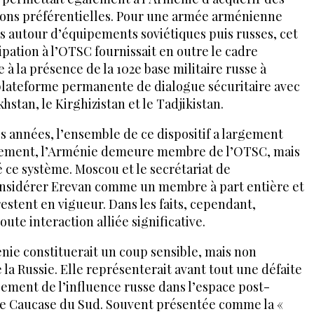
ions préférentielles. Pour une armée arménienne
s autour d’équipements soviétiques puis russes, cet
cipation à l’OTSC fournissait en outre le cadre
e à la présence de la 102e base militaire russe à
 plateforme permanente de dialogue sécuritaire avec
khstan, le Kirghizistan et le Tadjikistan.
s années, l’ensemble de ce dispositif a largement
iquement, l’Arménie demeure membre de l’OTSC, mais
é ce système. Moscou et le secrétariat de
onsidérer Erevan comme un membre à part entière et
estent en vigueur. Dans les faits, cependant,
oute interaction alliée significative.
nie constituerait un coup sensible, mais non
la Russie. Elle représenterait avant tout une défaite
ssement de l’influence russe dans l’espace post-
 le Caucase du Sud. Souvent présentée comme la «