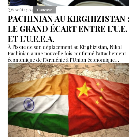
8 Août 15:04
Caucase
PACHINIAN AU KIRGHIZISTAN :
LE GRAND ÉCART ENTRE L’U.E.
ET L’U.E.E.A.
À l’issue de son déplacement au Kirghizistan, Nikol
Pachinian a une nouvelle fois confirmé l’attachement
économique de l’Arménie à l’Union économique
eurasiatique, tout en réaffirmant son rapprochement
avec l’Union européenne. Entre dépendance
économique à l’UEEA et ambitions européennes,
Erevan tente de maintenir un équilibre dont les
contradictions deviennent de plus en plus difficiles à
masquer.