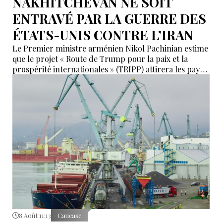
NAKHITCHEVAN NE SOIT
ENTRAVÉ PAR LA GUERRE DES
ÉTATS-UNIS CONTRE L’IRAN
Le Premier ministre arménien Nikol Pachinian estime
que le projet « Route de Trump pour la paix et la
prospérité internationales » (TRIPP) attirera les pays
de la région, mais il a également déclaré que
l’instabilité régionale pourrait entraver sa mise en
œuvre.
8 Août 11:13
Caucase