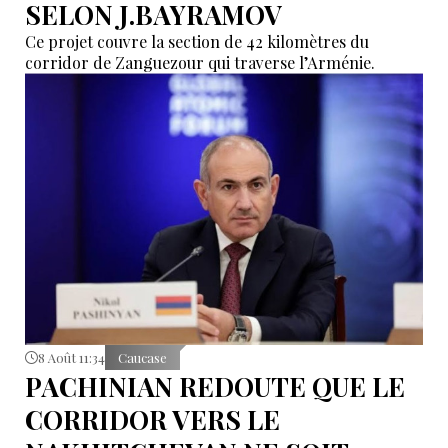
SELON J.BAYRAMOV
Ce projet couvre la section de 42 kilomètres du
corridor de Zanguezour qui traverse l’Arménie.
8 Août 11:34
Caucase
PACHINIAN REDOUTE QUE LE
CORRIDOR VERS LE