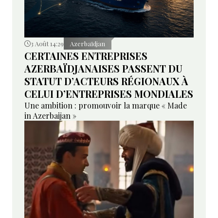
3 Août 14:29
Azerbaïdjan
CERTAINES ENTREPRISES
AZERBAÏDJANAISES PASSENT DU
STATUT D’ACTEURS RÉGIONAUX À
CELUI D’ENTREPRISES MONDIALES
Une ambition : promouvoir la marque « Made
in Azerbaijan »