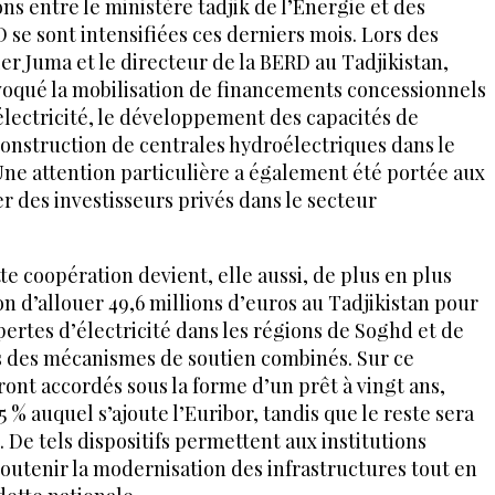
ns entre le ministère tadjik de l’Énergie et des
 se sont intensifiées ces derniers mois. Lors des
er Juma et le directeur de la BERD au Tadjikistan,
évoqué la mobilisation de financements concessionnels
’électricité, le développement des capacités de
 construction de centrales hydroélectriques dans le
 Une attention particulière a également été portée aux
 des investisseurs privés dans le secteur
te coopération devient, elle aussi, de plus en plus
on d’allouer 49,6 millions d’euros au Tadjikistan pour
 pertes d’électricité dans les régions de Soghd et de
rs des mécanismes de soutien combinés. Sur ce
ront accordés sous la forme d’un prêt à vingt ans,
5 % auquel s’ajoute l’Euribor, tandis que le reste sera
 De tels dispositifs permettent aux institutions
soutenir la modernisation des infrastructures tout en