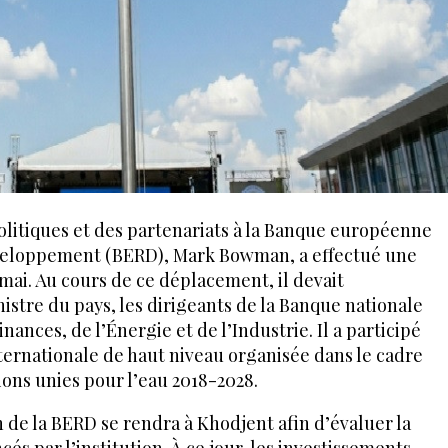
olitiques et des partenariats à la Banque européenne
éveloppement (BERD), Mark Bowman, a effectué une
8 mai. Au cours de ce déplacement, il devait
istre du pays, les dirigeants de la Banque nationale
inances, de l’Énergie et de l’Industrie. Il a participé
ernationale de haut niveau organisée dans le cadre
ions unies pour l’eau 2018-2028.
de la BERD se rendra à Khodjent afin d’évaluer la
és par l’institution. À ce jour, les investissements