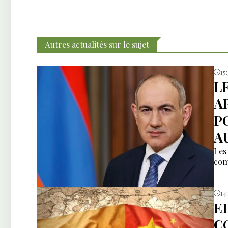
Autres actualités sur le sujet
15
L
A
P
AU
Les
com
14
E
C