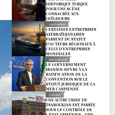
HISTORIQUE TURQUE
POUR UNE SCÈNE
CONSACRÉE AUX
OUÏGHOURS
Azerbaïdjan
CERTAINES ENTREPRISES
AZERBAÏDJANAISES
PASSENT DU STATUT
D’ACTEURS RÉGIONAUX À
CELUI D’ENTREPRISES
MONDIALES
International
LE GOUVERNEMENT
IRANIEN ŒUVRE À LA
RATIFICATION DE LA
CONVENTION SUR LE
STATUT JURIDIQUE DE LA
MER CASPIENNE
Caucase
UNE AUTRE USINE DE
TSAROUKIAN EST PASSÉE
SOUS LE CONTRÔLE DE
L’ÉTAT ARMÉNIEN - UNE