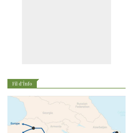
Fil d'İnfo