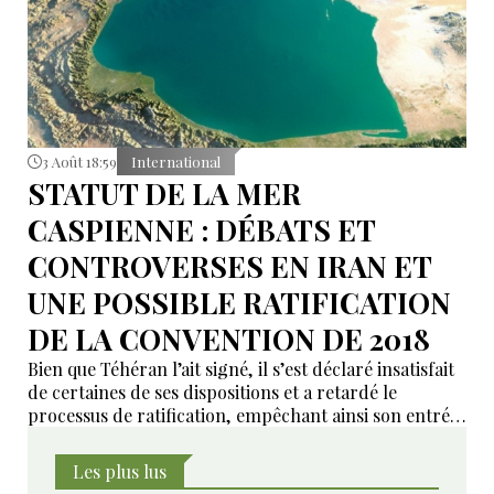
3 Août 18:59
International
STATUT DE LA MER
CASPIENNE : DÉBATS ET
CONTROVERSES EN IRAN ET
UNE POSSIBLE RATIFICATION
DE LA CONVENTION DE 2018
Bien que Téhéran l’ait signé, il s’est déclaré insatisfait
de certaines de ses dispositions et a retardé le
processus de ratification, empêchant ainsi son entrée
en vigueur sur le plan juridique.
Les plus lus