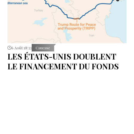
6 Août 18:33
Caucase
LES ÉTATS-UNIS DOUBLENT
LE FINANCEMENT DU FONDS
T.R.I.P.P.+ À 402 MILLIONS DE
DOLLARS POUR DES PROJETS
EN ARMÉNIE .
Dans cette configuration, il existera la "TRIPP
Development Company" et le "TRIPP+ Enterprise
Fund", dirigé par l'homme d'affaires Konstantin
Sokolov