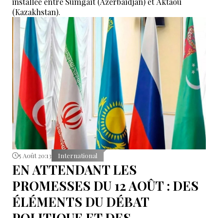
installée entre Sumgaït (Azerbaïdjan) et Aktaou
(Kazakhstan).
5 Août 20:13
International
EN ATTENDANT LES
PROMESSES DU 12 AOÛT : DES
ÉLÉMENTS DU DÉBAT
POLITIQUE ET DES