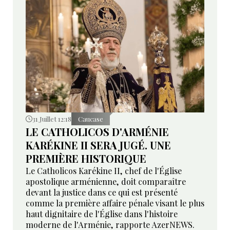
31 Juillet 12:18
Caucase
LE CATHOLICOS D'ARMÉNIE
KARÉKINE II SERA JUGÉ. UNE
PREMIÈRE HISTORIQUE
Le Catholicos Karékine II, chef de l'Église
apostolique arménienne, doit comparaître
devant la justice dans ce qui est présenté
comme la première affaire pénale visant le plus
haut dignitaire de l'Église dans l'histoire
moderne de l'Arménie, rapporte AzerNEWS.