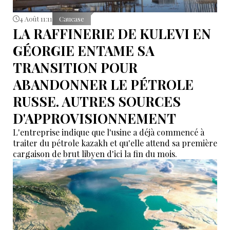
4 Août 11:11
Caucase
LA RAFFINERIE DE KULEVI EN
GÉORGIE ENTAME SA
TRANSITION POUR
ABANDONNER LE PÉTROLE
RUSSE. AUTRES SOURCES
D'APPROVISIONNEMENT
L'entreprise indique que l'usine a déjà commencé à
traiter du pétrole kazakh et qu'elle attend sa première
cargaison de brut libyen d'ici la fin du mois.