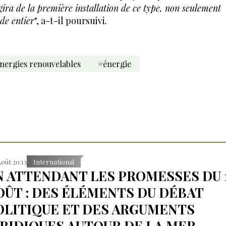
gira de la première installation de ce type, non seulement
de entier
", a-t-il poursuivi
.
nergies renouvelables
#énergie
Août 20:13
International
N ATTENDANT LES PROMESSES DU 
OÛT : DES ÉLÉMENTS DU DÉBAT
OLITIQUE ET DES ARGUMENTS
URIDIQUES AUTOUR DE LA MER