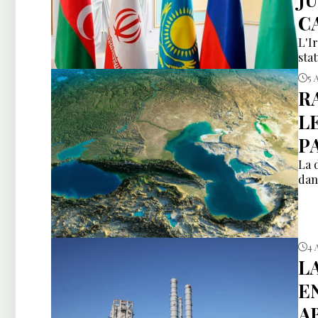
C
L'I
sta
5 
R
L
P
La 
dan
4 
L
E
A