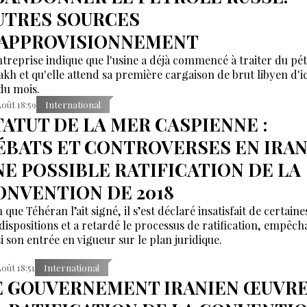
UTRES SOURCES
'APPROVISIONNEMENT
ntreprise indique que l'usine a déjà commencé à traiter du pé
akh et qu'elle attend sa première cargaison de brut libyen d'ic
 du mois.
Août 18:59
International
TATUT DE LA MER CASPIENNE :
ÉBATS ET CONTROVERSES EN IRAN
NE POSSIBLE RATIFICATION DE LA
ONVENTION DE 2018
 que Téhéran l’ait signé, il s’est déclaré insatisfait de certaine
 dispositions et a retardé le processus de ratification, empêch
si son entrée en vigueur sur le plan juridique.
Août 18:51
International
E GOUVERNEMENT IRANIEN ŒUVRE