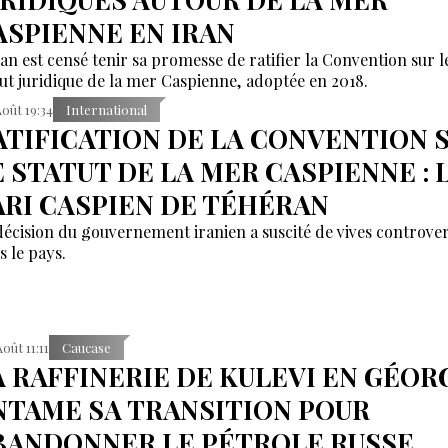
ASPIENNE EN IRAN
ran est censé tenir sa promesse de ratifier la Convention sur l
tut juridique de la mer Caspienne, adoptée en 2018.
Août 19:34
International
ATIFICATION DE LA CONVENTION 
E STATUT DE LA MER CASPIENNE : 
ARI CASPIEN DE TÉHÉRAN
décision du gouvernement iranien a suscité de vives controve
s le pays.
Août 11:11
Caucase
A RAFFINERIE DE KULEVI EN GÉOR
NTAME SA TRANSITION POUR
BANDONNER LE PÉTROLE RUSSE.