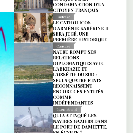
CONDAMNATION D’UN
CITOYEN FRANÇAIS
Caucase
LE CATHOLICOS
D'ARMÉNIE KARÉKINE II
SERA JUGÉ. UNE
PREMIÈRE HISTORIQUE
Caucase
NAURU ROMPT SES
RELATIONS
DIPLOMATIQUES AVEC
L'ABKHAZIE ET
L'OSSÉTIE DU SUD :
SEULS QUATRE ETATS
RECONNAISSENT
ENCORE CES ENTITÉS
COMME
INDÉPENDANTES
International
QUI A ATTAQUÉ LES
NAVIRES GAZIERS DANS
LE PORT DE DAMIETTE,
EN ÉGYPTE ?