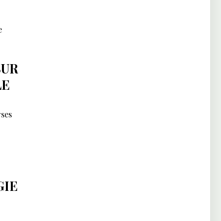
e
SUR
LE
rses
GIE