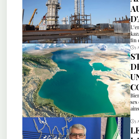
A
D
L'e
kaz
fin
3 
S
D
U
C
Bien
ses
ain
3 
L