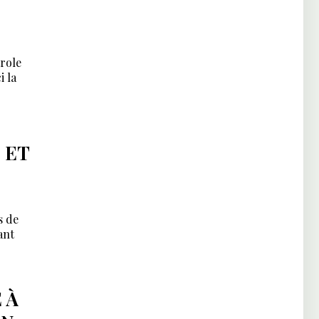
trole
i la
 ET
s de
ant
 À