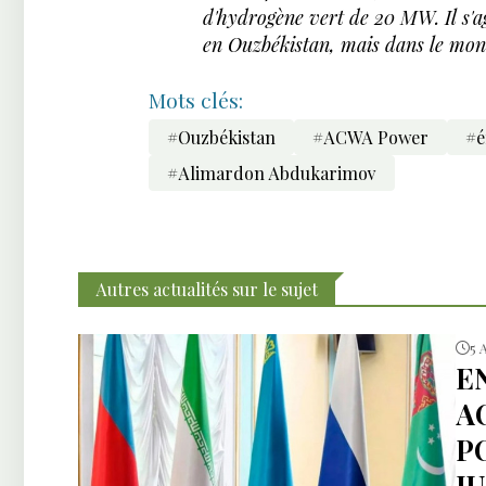
d'hydrogène vert de 20 MW. Il s'a
en Ouzbékistan, mais dans le mon
Mots clés:
#Ouzbékistan
#ACWA Power
#é
#Alimardon Abdukarimov
Autres actualités sur le sujet
5 
E
A
P
J