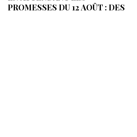
PROMESSES DU 12 AOÛT : DES
ÉLÉMENTS DU DÉBAT
POLITIQUE ET DES
ARGUMENTS JURIDIQUES
AUTOUR DE LA MER
CASPIENNE EN IRAN
L'Iran est censé tenir sa promesse de ratifier la
Convention sur le statut juridique de la mer
Caspienne, adoptée en 2018.