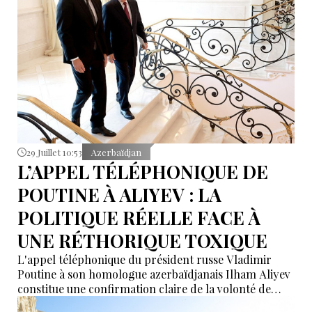
développement de partenariats avec différentes
puissances régionales et mondiales.
29 Juillet 10:53
Azerbaïdjan
L’APPEL TÉLÉPHONIQUE DE
POUTINE À ALIYEV : LA
POLITIQUE RÉELLE FACE À
UNE RÉTHORIQUE TOXIQUE
L'appel téléphonique du président russe Vladimir
Poutine à son homologue azerbaïdjanais Ilham Aliyev
constitue une confirmation claire de la volonté de
Moscou de développer ses relations bilatérales avec