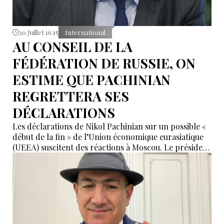
30 Juillet 16:15
International
AU CONSEIL DE LA
FÉDÉRATION DE RUSSIE, ON
ESTIME QUE PACHINIAN
REGRETTERA SES
DÉCLARATIONS
Les déclarations de Nikol Pachinian sur un possible «
début de la fin » de l’Union économique eurasiatique
(UEEA) suscitent des réactions à Moscou. Le président
de la commission des Affaires étrangères du Conseil
de la Fédération russe, Grigori Karassine, estime que
le Premier ministre arménien pourrait regretter
certains propos jugés trop émotionnels, appelant à
les considérer avec calme.