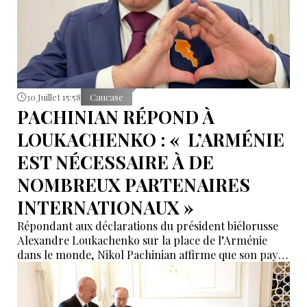
30 Juillet 15:58
Caucase
PACHINIAN RÉPOND À
LOUKACHENKO : « L’ARMÉNIE
EST NÉCESSAIRE À DE
NOMBREUX PARTENAIRES
INTERNATIONAUX »
Répondant aux déclarations du président biélorusse
Alexandre Loukachenko sur la place de l’Arménie
dans le monde, Nikol Pachinian affirme que son pays
suscite l’intérêt de nombreux acteurs internationaux.
Le Premier ministre arménien met en avant une
politique étrangère « multivectorielle » fondée sur le