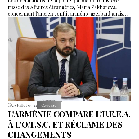
Les déclarations de la porte-parole du ministère
russe des Affaires étrangères, Maria Zakharova,
concernant l'ancien conflit arméno-azerbaïdjanais
déforment la réalité, a affirmé le porte-parole du
ministère des Affaires étrangères de l'Azerbaïdjan,
Aykhan Hadjizadé.
29 Juillet 09:22
Caucase
L’ARMÉNIE COMPARE L’U.E.E.A.
À L’O.T.S.C. ET RÉCLAME DES
CHANGEMENTS