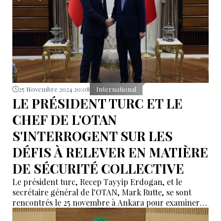
25 Novembre 2024 20:08
International
LE PRÉSIDENT TURC ET LE
CHEF DE L'OTAN
S'INTERROGENT SUR LES
DÉFIS À RELEVER EN MATIÈRE
DE SÉCURITÉ COLLECTIVE
Le président turc, Recep Tayyip Erdogan, et le
secrétaire général de l'OTAN, Mark Rutte, se sont
rencontrés le 25 novembre à Ankara pour examiner
les " défis croissants " auxquels est confrontée la