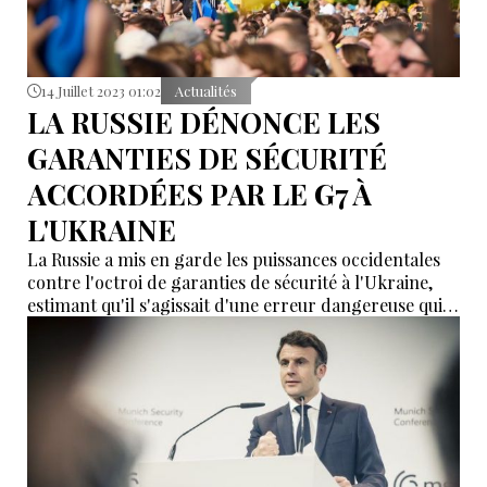
14 Juillet 2023 01:02
Actualités
LA RUSSIE DÉNONCE LES
GARANTIES DE SÉCURITÉ
ACCORDÉES PAR LE G7 À
L'UKRAINE
La Russie a mis en garde les puissances occidentales
contre l'octroi de garanties de sécurité à l'Ukraine,
estimant qu'il s'agissait d'une erreur dangereuse qui
affecterait Moscou et exposerait l'Europe à des risques
accrus dans les années à venir.