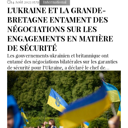
14 Août 2023 15:51
International
L'UKRAINE ET LA GRANDE-
BRETAGNE ENTAMENT DES
NÉGOCIATIONS SUR LES
ENGAGEMENTS EN MATIÈRE
DE SÉCURITÉ
Les gouvernements ukrainien et britannique ont
entamé des négociations bilatérales sur les garanties
de sécurité pour l'Ukraine, a déclaré le chef de
l'administration présidentielle de l'Ukraine, Andriy
Yermak, le 11 août.