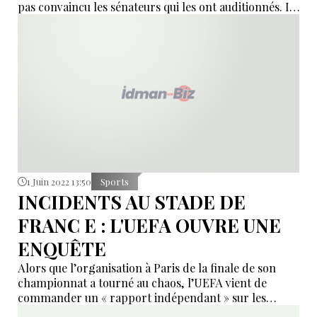
pas convaincu les sénateurs qui les ont auditionnés. Il
n' y a pas eu de réponses ou "des réponses
compliquées" à nos questions simples, regrette JP
Sueur, sénateur PS du Loiret.
1 Juin 2022 13:50
Sports
INCIDENTS AU STADE DE
FRANC E : L'UEFA OUVRE UNE
ENQUÊTE
Alors que l’organisation à Paris de la finale de son
championnat a tourné au chaos, l’UEFA vient de
commander un « rapport indépendant » sur les
incidents.