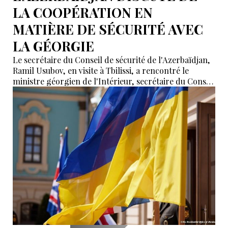
LA COOPÉRATION EN
MATIÈRE DE SÉCURITÉ AVEC
LA GÉORGIE
Le secrétaire du Conseil de sécurité de l'Azerbaïdjan,
Ramil Usubov, en visite à Tbilissi, a rencontré le
ministre géorgien de l'Intérieur, secrétaire du Conseil
de sécurité nationale, Vakhtang Gomelauri, a annoncé
le ministère géorgien de l'Intérieur.