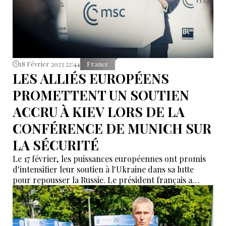
18 Février 2023 22:44
France
LES ALLIÉS EUROPÉENS
PROMETTENT UN SOUTIEN
ACCRU À KIEV LORS DE LA
CONFÉRENCE DE MUNICH SUR
LA SÉCURITÉ
Le 17 février, les puissances européennes ont promis
d'intensifier leur soutien à l'Ukraine dans sa lutte
pour repousser la Russie. Le président français a
souligné, lors d'une importante conférence sur la
sécurité, que « l'heure n'est pas au dialogue » avec
Moscou.