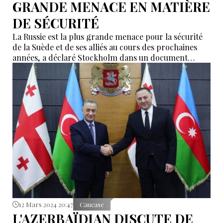
GRANDE MENACE EN MATIÈRE
DE SÉCURITÉ
La Russie est la plus grande menace pour la sécurité
de la Suède et de ses alliés au cours des prochaines
années, a déclaré Stockholm dans un document
stratégique publié lundi.
12 Mars 2024 20:47
Caucase
L'AZERBAÏDJAN DISCUTE DE