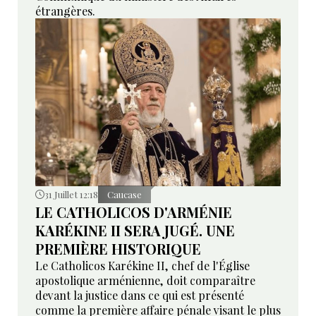
étrangères.
31 Juillet 12:18
Caucase
LE CATHOLICOS D'ARMÉNIE
KARÉKINE II SERA JUGÉ. UNE
PREMIÈRE HISTORIQUE
Le Catholicos Karékine II, chef de l'Église
apostolique arménienne, doit comparaître
devant la justice dans ce qui est présenté
comme la première affaire pénale visant le plus