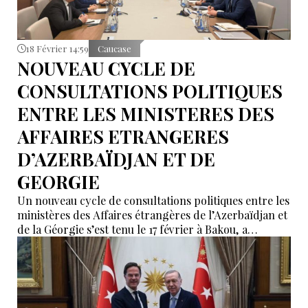
18 Février 14:59
Caucase
NOUVEAU CYCLE DE
CONSULTATIONS POLITIQUES
ENTRE LES MINISTERES DES
AFFAIRES ETRANGERES
D’AZERBAÏDJAN ET DE
GEORGIE
Un nouveau cycle de consultations politiques entre les
ministères des Affaires étrangères de l’Azerbaïdjan et
de la Géorgie s’est tenu le 17 février à Bakou, a
annoncé le ministère azerbaïdjanais des Affaires
étrangères.