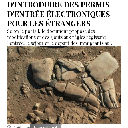
D'INTRODUIRE DES PERMIS
D'ENTRÉE ÉLECTRONIQUES
POUR LES ÉTRANGERS
Selon le portail, le document propose des
modifications et des ajouts aux règles régissant
l'entrée, le séjour et le départ des immigrants au
Kazakhstan.
7 Août 13:36
International