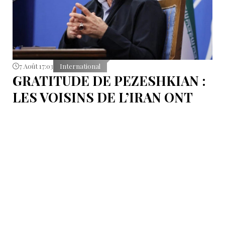
7 Août 17:03
International
GRATITUDE DE PEZESHKIAN :
LES VOISINS DE L’IRAN ONT
EMPÊCHÉ LES TENTATIVES
DE DÉSTABILISATION DU PAYS
Le président iranien Massoud Pezeshkian affirme que
l’amélioration des relations de Téhéran avec les pays
voisins a joué un rôle essentiel lors du récent conflit.
Selon lui, les États de la région auraient empêché des
tentatives d’infiltration et de troubles aux frontières
nord-ouest et sud-est de l’Iran.