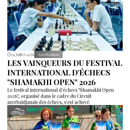
24 Juillet 14:56
Azerbaïdjan
LES VAINQUEURS DU FESTIVAL
INTERNATIONAL D'ÉCHECS
"SHAMAKHI OPEN" 2026
Le festival international d'échecs "Shamakhi Open
2026", organisé dans le cadre du Circuit
azerbaïdjanais des échecs, s'est achevé.