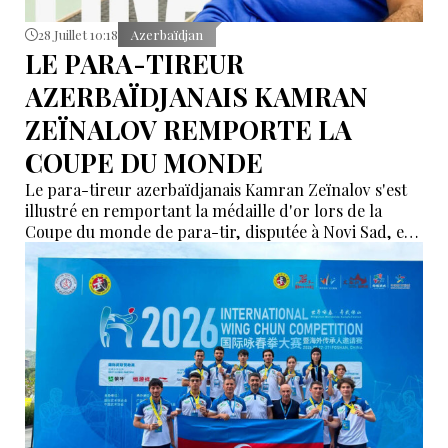
28 Juillet 10:18
Azerbaïdjan
LE PARA-TIREUR
AZERBAÏDJANAIS KAMRAN
ZEÏNALOV REMPORTE LA
COUPE DU MONDE
Le para-tireur azerbaïdjanais Kamran Zeïnalov s'est
illustré en remportant la médaille d'or lors de la
Coupe du monde de para-tir, disputée à Novi Sad, en
Serbie.