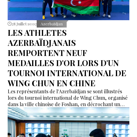
28 Juillet 10:02
Azerbaïdjan
LES ATHLETES
AZERBAÏDJANAIS
REMPORTENT NEUF
MEDAILLES D'OR LORS D'UN
TOURNOI INTERNATIONAL DE
WING CHUN EN CHINE
Les représentants de l'Azerbaïdjan se sont illustrés
lors du tournoi international de Wing Chun, organisé
dans la ville chinoise de Foshan, en décrochant un
total de neuf médailles d'or, selon des informations
relayées par İdman.Biz.