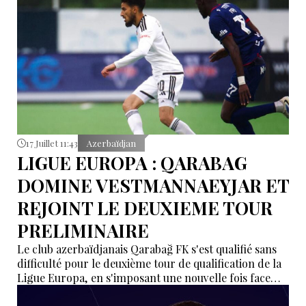
17 Juillet 11:43
Azerbaïdjan
LIGUE EUROPA : QARABAG
DOMINE VESTMANNAEYJAR ET
REJOINT LE DEUXIEME TOUR
PRELIMINAIRE
Le club azerbaïdjanais Qarabağ FK s'est qualifié sans
difficulté pour le deuxième tour de qualification de la
Ligue Europa, en s'imposant une nouvelle fois face
aux Islandais de Vestri, jeudi soir à Reykjavik.