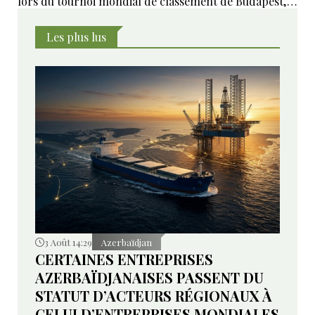
lors du tournoi mondial de classement de Budapest,
dernière épreuve du circuit international de lutte
avant la fin de la saison.
Les plus lus
3 Août 14:29
Azerbaïdjan
CERTAINES ENTREPRISES
AZERBAÏDJANAISES PASSENT DU
STATUT D’ACTEURS RÉGIONAUX À
CELUI D’ENTREPRISES MONDIALES