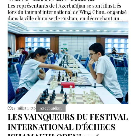
Les représentants de l'Azerbaïdjan se sont illustrés
lors du tournoi international de Wing Chun, organisé
dans la ville chinoise de Foshan, en décrochant un
total de neuf médailles d'or, selon des informations
relayées par İdman.Biz.
24 Juillet 14:56
Azerbaïdjan
LES VAINQUEURS DU FESTIVAL
INTERNATIONAL D'ÉCHECS