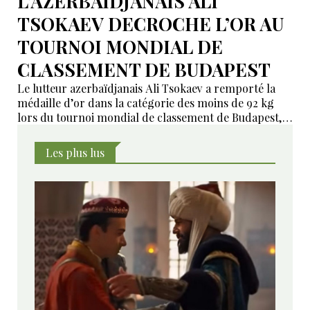
L’AZERBAÏDJANAIS ALI
TSOKAEV DECROCHE L’OR AU
TOURNOI MONDIAL DE
CLASSEMENT DE BUDAPEST
Le lutteur azerbaïdjanais Ali Tsokaev a remporté la
médaille d’or dans la catégorie des moins de 92 kg
lors du tournoi mondial de classement de Budapest,
dernière épreuve du circuit international de lutte
avant la fin de la saison.
Les plus lus