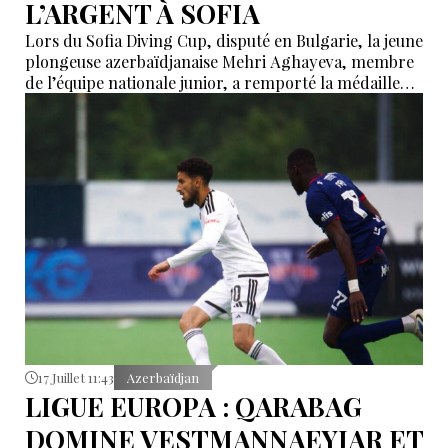
L’ARGENT À SOFIA
Lors du Sofia Diving Cup, disputé en Bulgarie, la jeune
plongeuse azerbaïdjanaise Mehri Aghayeva, membre
de l’équipe nationale junior, a remporté la médaille
d’argent dans l’épreuve du tremplin de 1 mètre,
catégorie filles (groupe E). L’athlète a obtenu 115,20
points, se classant 2e parmi 15 participantes.
17 Juillet 11:43
Azerbaïdjan
LIGUE EUROPA : QARABAG
DOMINE VESTMANNAEYJAR ET