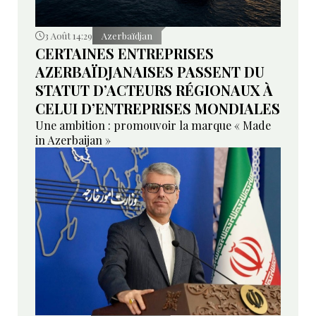
3 Août 14:29
Azerbaïdjan
CERTAINES ENTREPRISES
AZERBAÏDJANAISES PASSENT DU
STATUT D’ACTEURS RÉGIONAUX À
CELUI D’ENTREPRISES MONDIALES
Une ambition : promouvoir la marque « Made
in Azerbaijan »