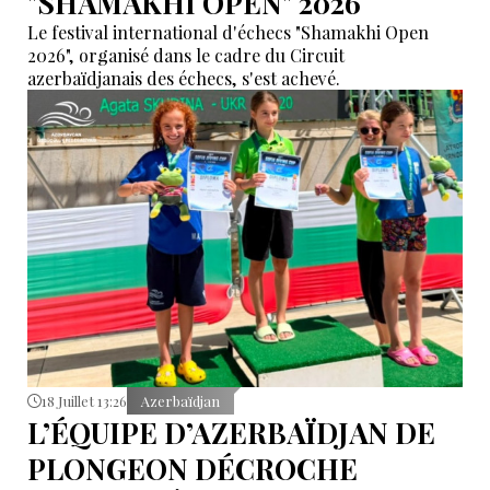
"SHAMAKHI OPEN" 2026
Le festival international d'échecs "Shamakhi Open
2026", organisé dans le cadre du Circuit
azerbaïdjanais des échecs, s'est achevé.
18 Juillet 13:26
Azerbaïdjan
L’ÉQUIPE D’AZERBAÏDJAN DE
PLONGEON DÉCROCHE