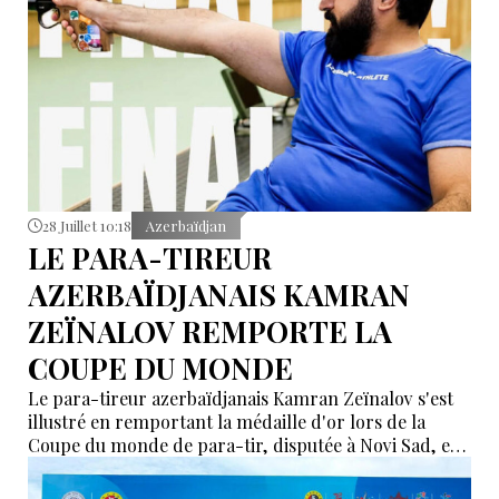
28 Juillet 10:18
Azerbaïdjan
LE PARA-TIREUR
AZERBAÏDJANAIS KAMRAN
ZEÏNALOV REMPORTE LA
COUPE DU MONDE
Le para-tireur azerbaïdjanais Kamran Zeïnalov s'est
illustré en remportant la médaille d'or lors de la
Coupe du monde de para-tir, disputée à Novi Sad, en
Serbie.