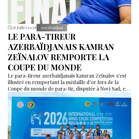
28 Juillet 10:18
Azerbaïdjan
LE PARA-TIREUR
AZERBAÏDJANAIS KAMRAN
ZEÏNALOV REMPORTE LA
COUPE DU MONDE
Le para-tireur azerbaïdjanais Kamran Zeïnalov s'est
illustré en remportant la médaille d'or lors de la
Coupe du monde de para-tir, disputée à Novi Sad, en
Serbie.