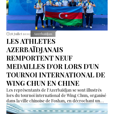
28 Juillet 10:02
Azerbaïdjan
LES ATHLETES
AZERBAÏDJANAIS
REMPORTENT NEUF
MEDAILLES D'OR LORS D'UN
TOURNOI INTERNATIONAL DE
WING CHUN EN CHINE
Les représentants de l'Azerbaïdjan se sont illustrés
lors du tournoi international de Wing Chun, organisé
dans la ville chinoise de Foshan, en décrochant un
total de neuf médailles d'or, selon des informations
relayées par İdman.Biz.