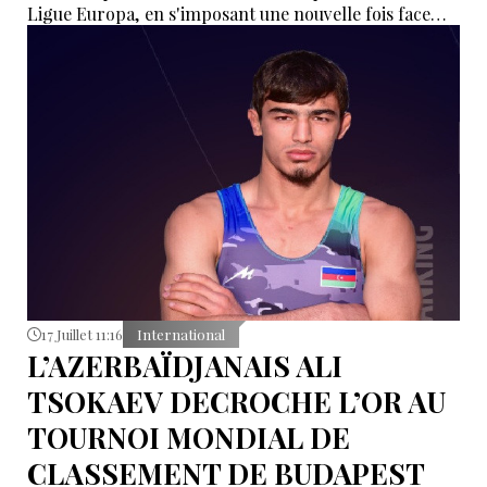
Ligue Europa, en s'imposant une nouvelle fois face
aux Islandais de Vestri, jeudi soir à Reykjavik.
17 Juillet 11:16
International
L’AZERBAÏDJANAIS ALI
TSOKAEV DECROCHE L’OR AU
TOURNOI MONDIAL DE
CLASSEMENT DE BUDAPEST