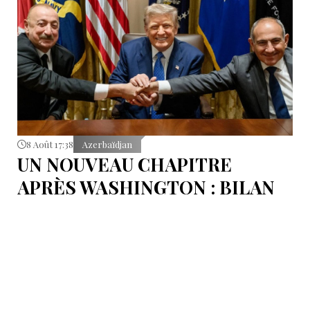
8 Août 17:38
Azerbaïdjan
UN NOUVEAU CHAPITRE
APRÈS WASHINGTON : BILAN
D’ÉTAPE APRÈS LES
SIGNATURES DU 8 AOÛT
Pour mesurer les conséquences concrètes de cet
accord.