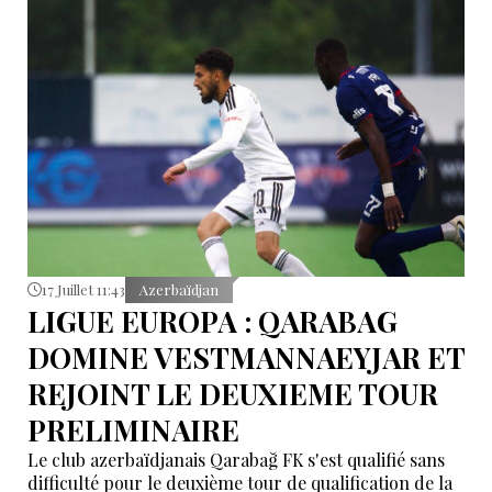
catégorie filles (groupe E). L’athlète a obtenu 115,20
points, se classant 2e parmi 15 participantes.
17 Juillet 11:43
Azerbaïdjan
LIGUE EUROPA : QARABAG
DOMINE VESTMANNAEYJAR ET
REJOINT LE DEUXIEME TOUR
PRELIMINAIRE
Le club azerbaïdjanais Qarabağ FK s'est qualifié sans
difficulté pour le deuxième tour de qualification de la