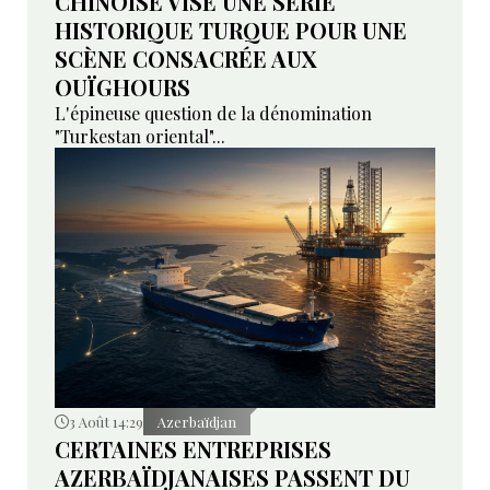
CHINOISE VISE UNE SÉRIE
HISTORIQUE TURQUE POUR UNE
SCÈNE CONSACRÉE AUX
OUÏGHOURS
L'épineuse question de la dénomination
"Turkestan oriental"...
3 Août 14:29
Azerbaïdjan
CERTAINES ENTREPRISES
AZERBAÏDJANAISES PASSENT DU