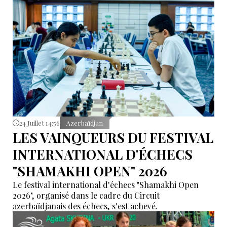
24 Juillet 14:56
Azerbaïdjan
LES VAINQUEURS DU FESTIVAL
INTERNATIONAL D'ÉCHECS
"SHAMAKHI OPEN" 2026
Le festival international d'échecs "Shamakhi Open
2026", organisé dans le cadre du Circuit
azerbaïdjanais des échecs, s'est achevé.