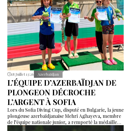
18 Juillet 13:26
Azerbaïdjan
L’ÉQUIPE D’AZERBAÏDJAN DE
PLONGEON DÉCROCHE
L’ARGENT À SOFIA
Lors du Sofia Diving Cup, disputé en Bulgarie, la jeune
plongeuse azerbaïdjanaise Mehri Aghayeva, membre
de l’équipe nationale junior, a remporté la médaille
d’argent dans l’épreuve du tremplin de 1 mètre,