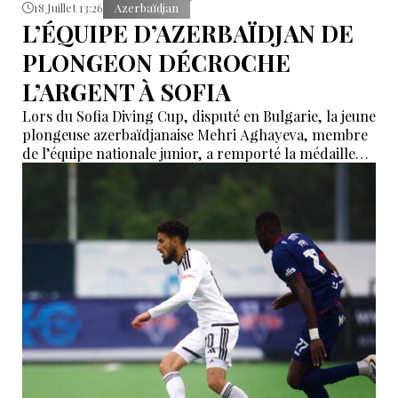
18 Juillet 13:26
Azerbaïdjan
L’ÉQUIPE D’AZERBAÏDJAN DE
PLONGEON DÉCROCHE
L’ARGENT À SOFIA
Lors du Sofia Diving Cup, disputé en Bulgarie, la jeune
plongeuse azerbaïdjanaise Mehri Aghayeva, membre
de l’équipe nationale junior, a remporté la médaille
d’argent dans l’épreuve du tremplin de 1 mètre,
catégorie filles (groupe E). L’athlète a obtenu 115,20
points, se classant 2e parmi 15 participantes.