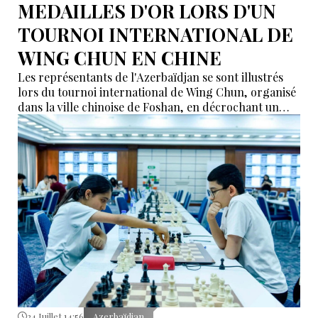
MEDAILLES D'OR LORS D'UN
TOURNOI INTERNATIONAL DE
WING CHUN EN CHINE
Les représentants de l'Azerbaïdjan se sont illustrés
lors du tournoi international de Wing Chun, organisé
dans la ville chinoise de Foshan, en décrochant un
total de neuf médailles d'or, selon des informations
relayées par İdman.Biz.
24 Juillet 14:56
Azerbaïdjan