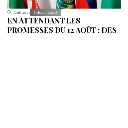
5 Août 20:13
International
EN ATTENDANT LES
PROMESSES DU 12 AOÛT : DES
ÉLÉMENTS DU DÉBAT
POLITIQUE ET DES
ARGUMENTS JURIDIQUES
AUTOUR DE LA MER
CASPIENNE EN IRAN
L'Iran est censé tenir sa promesse de ratifier la
Convention sur le statut juridique de la mer
Caspienne, adoptée en 2018.