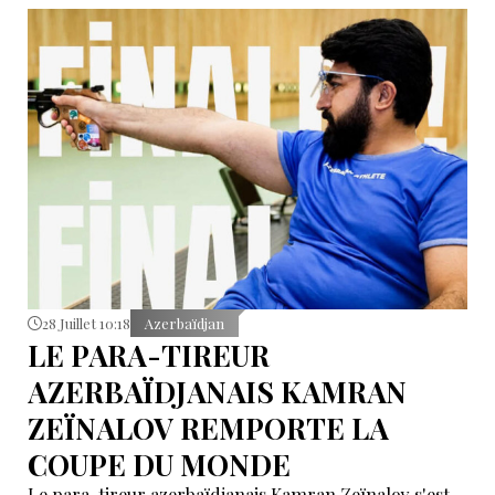
28 Juillet 10:18
Azerbaïdjan
LE PARA-TIREUR
AZERBAÏDJANAIS KAMRAN
ZEÏNALOV REMPORTE LA
COUPE DU MONDE
Le para-tireur azerbaïdjanais Kamran Zeïnalov s'est