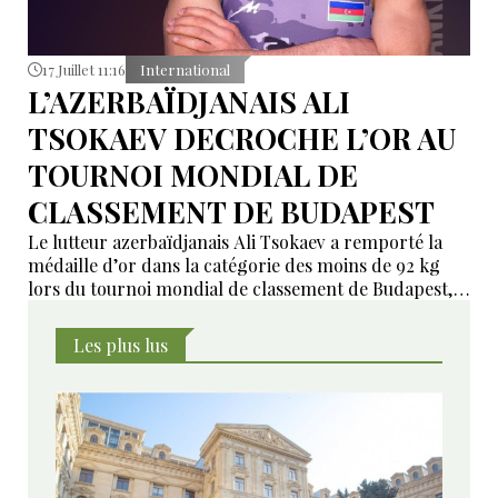
17 Juillet 11:16
International
L’AZERBAÏDJANAIS ALI
TSOKAEV DECROCHE L’OR AU
TOURNOI MONDIAL DE
CLASSEMENT DE BUDAPEST
Le lutteur azerbaïdjanais Ali Tsokaev a remporté la
médaille d’or dans la catégorie des moins de 92 kg
lors du tournoi mondial de classement de Budapest,
dernière épreuve du circuit international de lutte
avant la fin de la saison.
Les plus lus