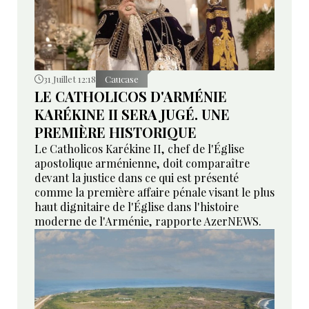
31 Juillet 12:18
Caucase
LE CATHOLICOS D'ARMÉNIE
KARÉKINE II SERA JUGÉ. UNE
PREMIÈRE HISTORIQUE
Le Catholicos Karékine II, chef de l'Église
apostolique arménienne, doit comparaître
devant la justice dans ce qui est présenté
comme la première affaire pénale visant le plus
haut dignitaire de l'Église dans l'histoire
moderne de l'Arménie, rapporte AzerNEWS.