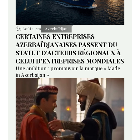
3 Août 14:29
Azerbaïdjan
CERTAINES ENTREPRISES
AZERBAÏDJANAISES PASSENT DU
STATUT D’ACTEURS RÉGIONAUX À
CELUI D’ENTREPRISES MONDIALES
Une ambition : promouvoir la marque « Made
in Azerbaijan »