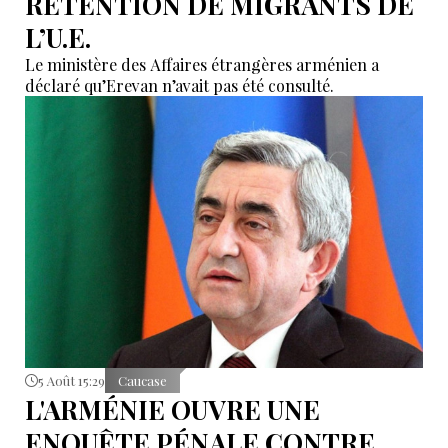
RÉTENTION DE MIGRANTS DE
L’U.E.
Le ministère des Affaires étrangères arménien a
déclaré qu’Erevan n’avait pas été consulté.
5 Août 15:29
Caucase
L'ARMÉNIE OUVRE UNE
ENQUÊTE PÉNALE CONTRE