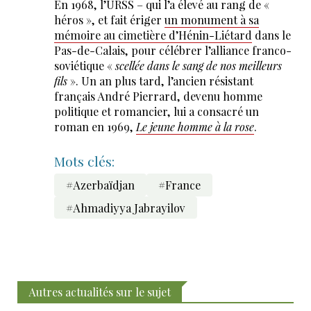
En 1968, l’URSS – qui l’a élevé au rang de «
héros », et fait ériger
un monument à sa
mémoire au cimetière d’Hénin-Liétard
dans le
Pas-de-Calais, pour célébrer l’alliance franco-
soviétique «
scellée dans le sang de nos meilleurs
fils
». Un an plus tard, l’ancien résistant
français André Pierrard, devenu homme
politique et romancier, lui a consacré un
roman en 1969,
Le jeune homme à la rose
.
Mots clés:
#Azerbaïdjan
#France
#Ahmadiyya Jabrayilov
Autres actualités sur le sujet