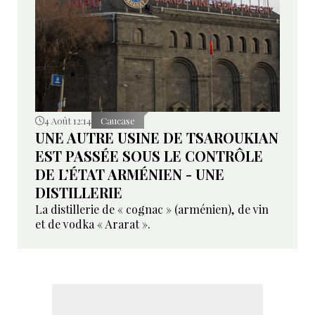
4 Août 12:14
Caucase
UNE AUTRE USINE DE TSAROUKIAN
EST PASSÉE SOUS LE CONTRÔLE
DE L’ÉTAT ARMÉNIEN - UNE
DISTILLERIE
La distillerie de « cognac » (arménien), de vin
et de vodka « Ararat ».