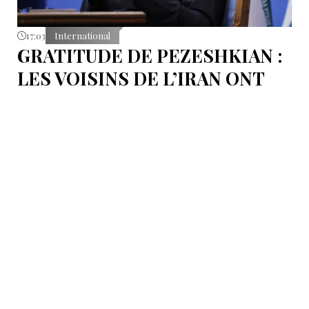
17:03
International
GRATITUDE DE PEZESHKIAN :
LES VOISINS DE L’IRAN ONT
EMPÊCHÉ LES TENTATIVES
DE DÉSTABILISATION DU PAYS
Le président iranien Massoud Pezeshkian affirme que
l’amélioration des relations de Téhéran avec les pays
voisins a joué un rôle essentiel lors du récent conflit.
Selon lui, les États de la région auraient empêché des
tentatives d’infiltration et de troubles aux frontières
nord-ouest et sud-est de l’Iran.