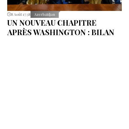
8 Août 17:38
Azerbaïdjan
UN NOUVEAU CHAPITRE
APRÈS WASHINGTON : BILAN
D’ÉTAPE APRÈS LES
SIGNATURES DU 8 AOÛT
Pour mesurer les conséquences concrètes de cet
accord.