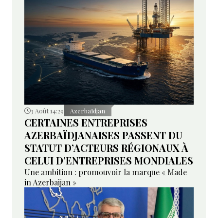
3 Août 14:29
Azerbaïdjan
CERTAINES ENTREPRISES
AZERBAÏDJANAISES PASSENT DU
STATUT D’ACTEURS RÉGIONAUX À
CELUI D’ENTREPRISES MONDIALES
Une ambition : promouvoir la marque « Made
in Azerbaijan »