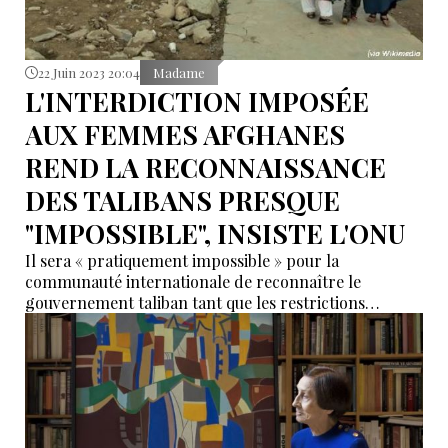
22 Juin 2023 20:04
Madame
L'INTERDICTION IMPOSÉE
AUX FEMMES AFGHANES
REND LA RECONNAISSANCE
DES TALIBANS PRESQUE
"IMPOSSIBLE", INSISTE L'ONU
Il sera « pratiquement impossible » pour la
communauté internationale de reconnaître le
gouvernement taliban tant que les restrictions
imposées aux femmes et aux filles resteront en
vigueur en Afghanistan, a déclaré l'envoyée des
Nations unies dans le pays et chef de la Mission
d'assistance des Nations unies en Afghanistan
(MANUA).