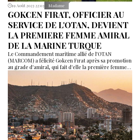
19 Août 2023 22:03
Madame
GOKCEN FIRAT, OFFICIER AU
SERVICE DE L'OTAN, DEVIENT
LA PREMIERE FEMME AMIRAL
DE LA MARINE TURQUE
Le Commandement maritime allié de l'OTAN
(MARCOM) a félicité Gokcen Fırat après sa promotion
au grade d'amiral, qui fait d'elle la première femme
de l'histoire de la marine turque à détenir ce grade,
soulignant que son poste est d'une importance
cruciale pour les opérations maritimes au sein de
l'alliance.