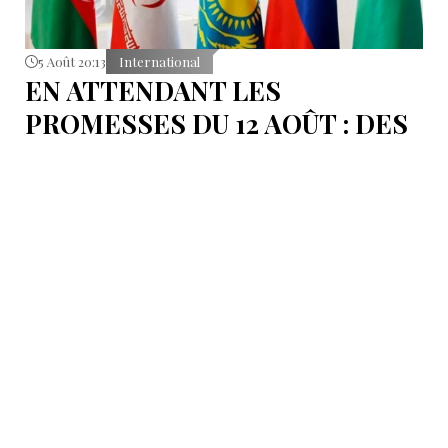
5 Août 20:13
International
EN ATTENDANT LES
PROMESSES DU 12 AOÛT : DES
ÉLÉMENTS DU DÉBAT
POLITIQUE ET DES
ARGUMENTS JURIDIQUES
AUTOUR DE LA MER
CASPIENNE EN IRAN
L'Iran est censé tenir sa promesse de ratifier la
Convention sur le statut juridique de la mer
Caspienne, adoptée en 2018.