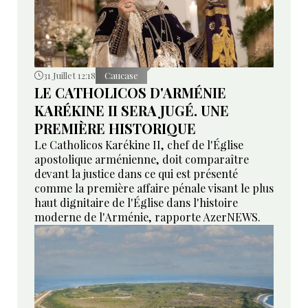
31 Juillet 12:18
Caucase
LE CATHOLICOS D'ARMÉNIE
KARÉKINE II SERA JUGÉ. UNE
PREMIÈRE HISTORIQUE
Le Catholicos Karékine II, chef de l'Église
apostolique arménienne, doit comparaître
devant la justice dans ce qui est présenté
comme la première affaire pénale visant le plus
haut dignitaire de l'Église dans l'histoire
moderne de l'Arménie, rapporte AzerNEWS.