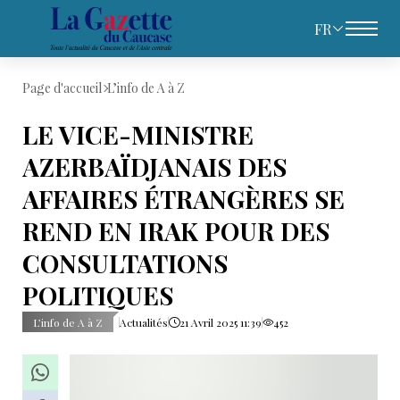
FR
Page d'accueil
L’info de A à Z
LE VICE-MINISTRE
AZERBAÏDJANAIS DES
AFFAIRES ÉTRANGÈRES SE
REND EN IRAK POUR DES
CONSULTATIONS
POLITIQUES
L’info de A à Z
Actualités
21 Avril 2025 11:39
452