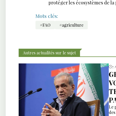
protéger les écosystèmes de la 
Mots clés:
#FAO
#agriculture
Autres actualités sur le sujet
7 
G
V
T
P
Le 
des