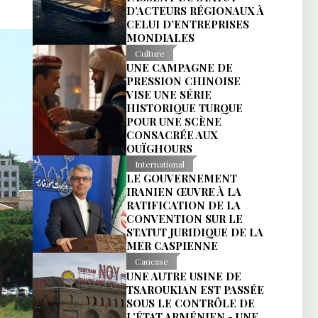
D’ACTEURS RÉGIONAUX À
CELUI D’ENTREPRISES
MONDIALES
Culture
UNE CAMPAGNE DE
PRESSION CHINOISE
VISE UNE SÉRIE
HISTORIQUE TURQUE
POUR UNE SCÈNE
CONSACRÉE AUX
OUÏGHOURS
International
LE GOUVERNEMENT
IRANIEN ŒUVRE À LA
RATIFICATION DE LA
CONVENTION SUR LE
STATUT JURIDIQUE DE LA
MER CASPIENNE
Caucase
UNE AUTRE USINE DE
TSAROUKIAN EST PASSÉE
SOUS LE CONTRÔLE DE
L’ÉTAT ARMÉNIEN - UNE