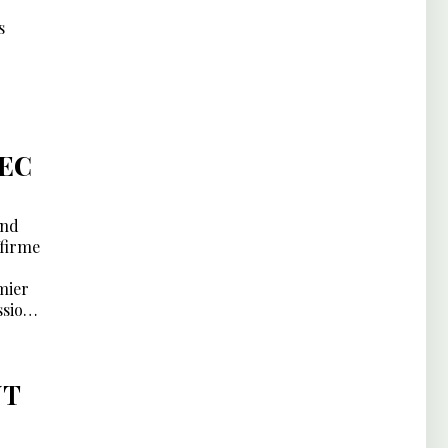
s
VEC
end
ffirme
mier
ssion
NT