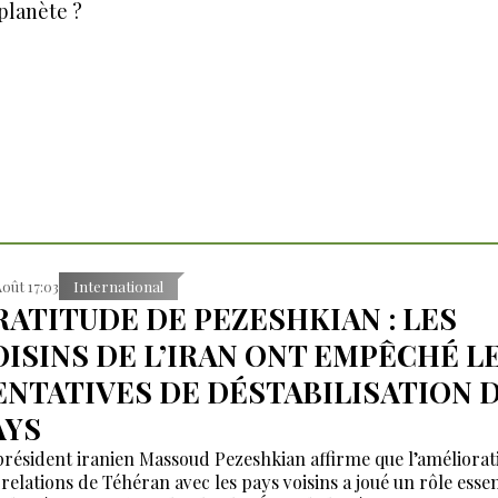
planète ?
Août 17:03
International
RATITUDE DE PEZESHKIAN : LES
OISINS DE L’IRAN ONT EMPÊCHÉ L
ENTATIVES DE DÉSTABILISATION 
AYS
président iranien Massoud Pezeshkian affirme que l’améliorat
 relations de Téhéran avec les pays voisins a joué un rôle essen