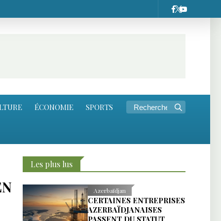
LTURE
ÉCONOMIE
SPORTS
Les plus lus
EN
Azerbaïdjan
CERTAINES ENTREPRISES
AZERBAÏDJANAISES
PASSENT DU STATUT