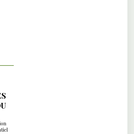
ES
DU
ion
tiel