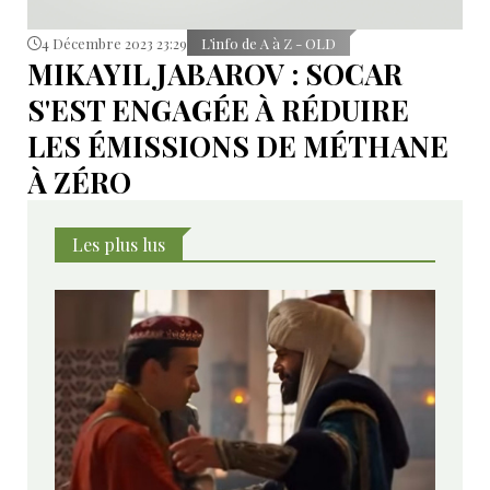
4 Décembre 2023 23:29
L’info de A à Z - OLD
MIKAYIL JABAROV : SOCAR
S'EST ENGAGÉE À RÉDUIRE
LES ÉMISSIONS DE MÉTHANE
À ZÉRO
Les plus lus