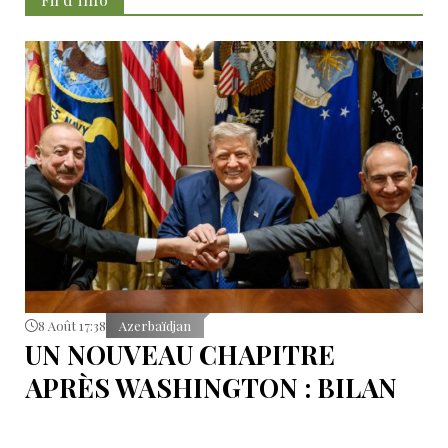
8 Août 17:38
Azerbaïdjan
UN NOUVEAU CHAPITRE
APRÈS WASHINGTON : BILAN
D’ÉTAPE APRÈS LES