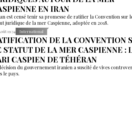
ASPIENNE EN IRAN
ran est censé tenir sa promesse de ratifier la Convention sur l
tut juridique de la mer Caspienne, adoptée en 2018.
Août 19:34
International
ATIFICATION DE LA CONVENTION 
E STATUT DE LA MER CASPIENNE : 
ARI CASPIEN DE TÉHÉRAN
décision du gouvernement iranien a suscité de vives controve
s le pays.
Août 19:12
Azerbaïdjan
IKMET HAJIYEV EN TURQUIE: DES
IGNES FAVORABLES VERS UN TRAI
E PAIX ET RAPPEL DU RÔLE DE