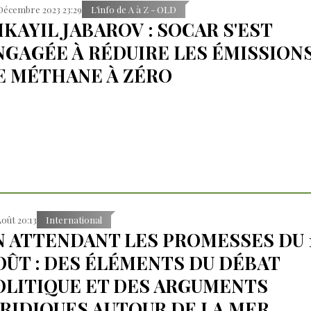
Décembre 2023 23:29
L’info de A à Z - OLD
IKAYIL JABAROV : SOCAR S'EST
NGAGÉE À RÉDUIRE LES ÉMISSION
E MÉTHANE À ZÉRO
Août 20:13
International
N ATTENDANT LES PROMESSES DU 
OÛT : DES ÉLÉMENTS DU DÉBAT
OLITIQUE ET DES ARGUMENTS
URIDIQUES AUTOUR DE LA MER