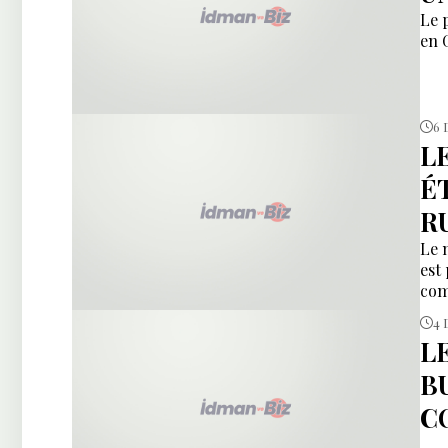
Le 
en 
6 
L
É
R
Le 
est
com
4 
L
B
C