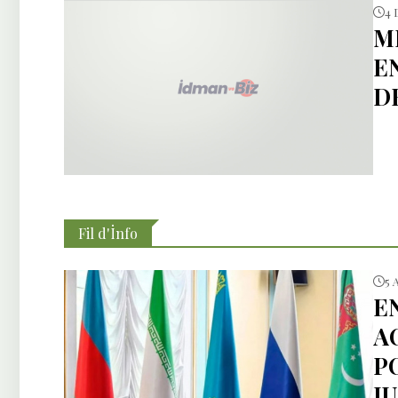
4 
M
E
D
Fil d'İnfo
5 
E
A
P
J