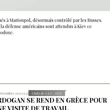
ués à Marioupol, désormais contrôlé par les Russes.
 la défense américains sont attendus à Kiev ce
hodoxe.
Décembre 2023 13:22
L’info de A à Z - OLD
RDOGAN SE REND EN GRÈCE POUR
NE VISITE DE TRAVAIL