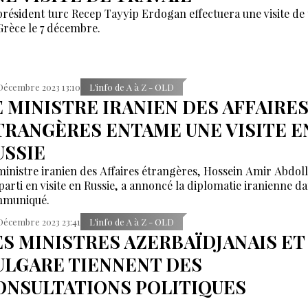
président turc Recep Tayyip Erdogan effectuera une visite de 
Grèce le 7 décembre.
Décembre 2023 13:10
L’info de A à Z - OLD
E MINISTRE IRANIEN DES AFFAIRE
TRANGÈRES ENTAME UNE VISITE E
USSIE
ministre iranien des Affaires étrangères, Hossein Amir Abdol
 parti en visite en Russie, a annoncé la diplomatie iranienne d
muniqué.
Décembre 2023 23:41
L’info de A à Z - OLD
ES MINISTRES AZERBAÏDJANAIS ET
ULGARE TIENNENT DES
ONSULTATIONS POLITIQUES