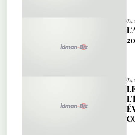
4 
L
20
4 
L
L
É
C