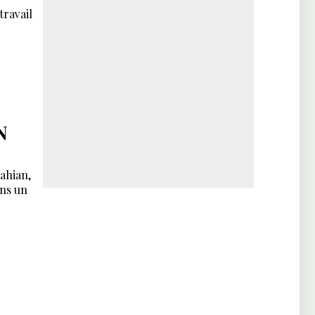
travail
S
N
lahian,
ans un