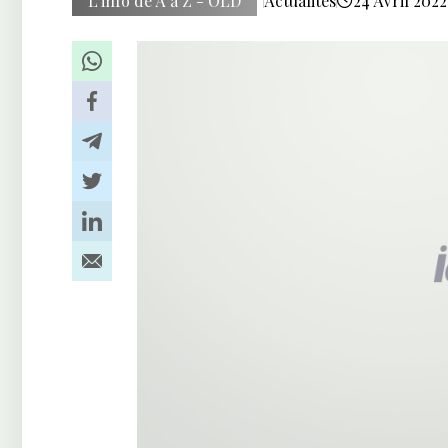
L’info de A à Z - OLD
Actualités
24 Avril 2022