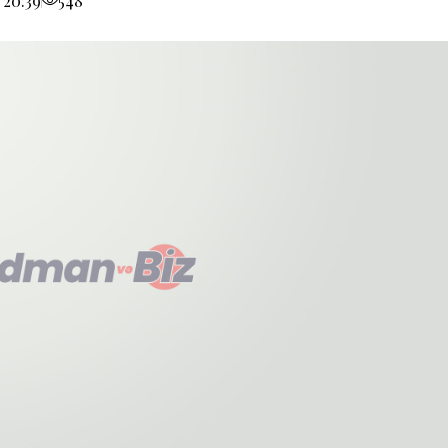
 20:39
548