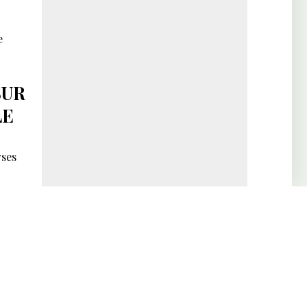
e
SUR
LE
rses
TÉ