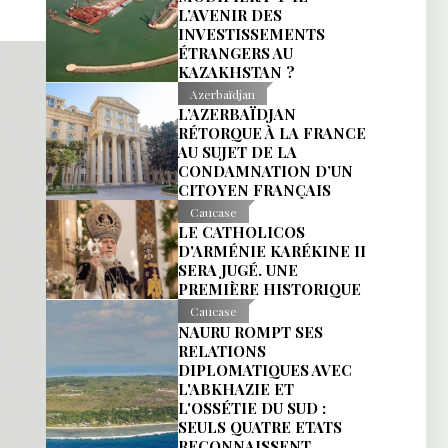
L’AVENIR DES
INVESTISSEMENTS
ÉTRANGERS AU
KAZAKHSTAN ?
Azerbaïdjan
L’AZERBAÏDJAN
RÉTORQUE À LA FRANCE
AU SUJET DE LA
CONDAMNATION D’UN
CITOYEN FRANÇAIS
Caucase
LE CATHOLICOS
D'ARMÉNIE KARÉKINE II
SERA JUGÉ. UNE
PREMIÈRE HISTORIQUE
Caucase
NAURU ROMPT SES
RELATIONS
DIPLOMATIQUES AVEC
L'ABKHAZIE ET
L'OSSÉTIE DU SUD :
SEULS QUATRE ETATS
RECONNAISSENT