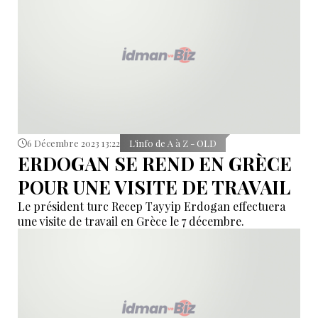
6 Décembre 2023 13:22
L’info de A à Z - OLD
ERDOGAN SE REND EN GRÈCE
POUR UNE VISITE DE TRAVAIL
Le président turc Recep Tayyip Erdogan effectuera
une visite de travail en Grèce le 7 décembre.