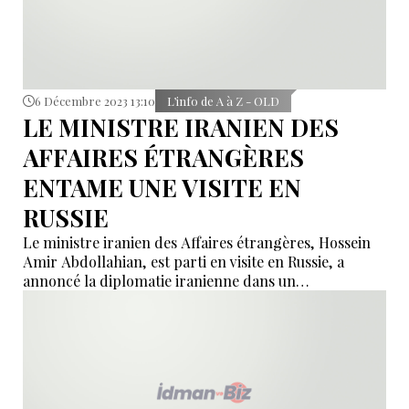
6 Décembre 2023 13:10
L’info de A à Z - OLD
LE MINISTRE IRANIEN DES
AFFAIRES ÉTRANGÈRES
ENTAME UNE VISITE EN
RUSSIE
Le ministre iranien des Affaires étrangères, Hossein
Amir Abdollahian, est parti en visite en Russie, a
annoncé la diplomatie iranienne dans un
communiqué.