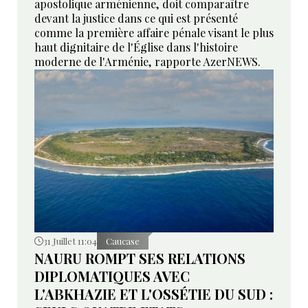
apostolique arménienne, doit comparaître
devant la justice dans ce qui est présenté
comme la première affaire pénale visant le plus
haut dignitaire de l'Église dans l'histoire
moderne de l'Arménie, rapporte AzerNEWS.
31 Juillet 11:04
Caucase
NAURU ROMPT SES RELATIONS
DIPLOMATIQUES AVEC
L'ABKHAZIE ET L'OSSÉTIE DU SUD :