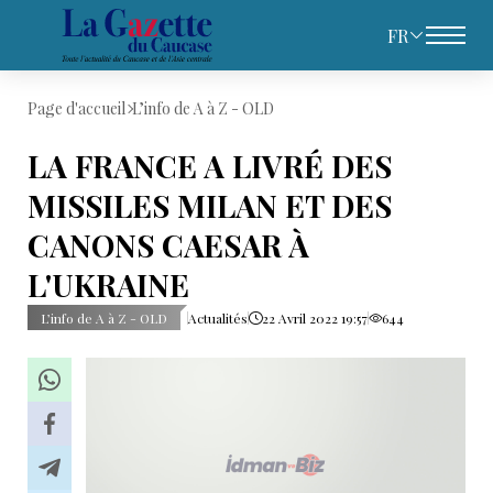
FR
Page d'accueil
L’info de A à Z - OLD
LA FRANCE A LIVRÉ DES
MISSILES MILAN ET DES
CANONS CAESAR À
L'UKRAINE
L’info de A à Z - OLD
Actualités
22 Avril 2022 19:57
644