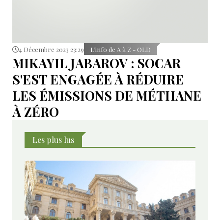
4 Décembre 2023 23:29
L’info de A à Z - OLD
MIKAYIL JABAROV : SOCAR
S'EST ENGAGÉE À RÉDUIRE
LES ÉMISSIONS DE MÉTHANE
À ZÉRO
Les plus lus