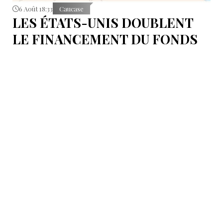
6 Août 18:33
Caucase
LES ÉTATS-UNIS DOUBLENT
LE FINANCEMENT DU FONDS
T.R.I.P.P.+ À 402 MILLIONS DE
DOLLARS POUR DES PROJETS
EN ARMÉNIE .
Dans cette configuration, il existera la "TRIPP
Development Company" et le "TRIPP+ Enterprise
Fund", dirigé par l'homme d'affaires Konstantin
Sokolov