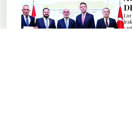
D
Lor
irak
1 m
15
R
C
C
R
I
L’a
sa 
15
L