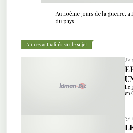
Au 40ème jours de la guerre, a 
du pays
Autres actualités sur le sujet
6 
E
U
Le 
en 
6 
L