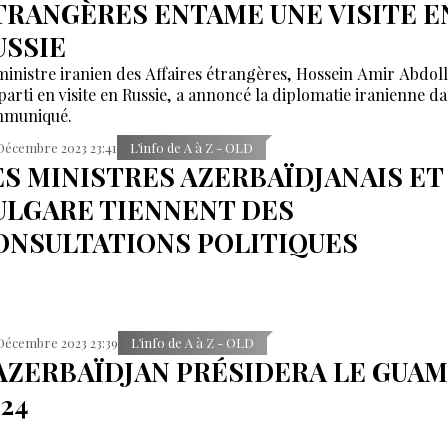
TRANGÈRES ENTAME UNE VISITE E
USSIE
ministre iranien des Affaires étrangères, Hossein Amir Abdol
 parti en visite en Russie, a annoncé la diplomatie iranienne d
muniqué.
Décembre 2023 23:41
L’info de A à Z - OLD
ES MINISTRES AZERBAÏDJANAIS ET
ULGARE TIENNENT DES
ONSULTATIONS POLITIQUES
Décembre 2023 23:39
L’info de A à Z - OLD
'AZERBAÏDJAN PRÉSIDERA LE GUAM
24