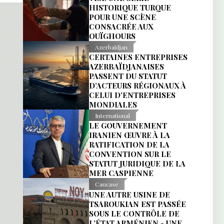
HISTORIQUE TURQUE
POUR UNE SCÈNE
CONSACRÉE AUX
OUÏGHOURS
Azerbaïdjan
CERTAINES ENTREPRISES
AZERBAÏDJANAISES
PASSENT DU STATUT
D’ACTEURS RÉGIONAUX À
CELUI D’ENTREPRISES
MONDIALES
International
LE GOUVERNEMENT
IRANIEN ŒUVRE À LA
RATIFICATION DE LA
CONVENTION SUR LE
STATUT JURIDIQUE DE LA
MER CASPIENNE
Caucase
UNE AUTRE USINE DE
TSAROUKIAN EST PASSÉE
SOUS LE CONTRÔLE DE
L’ÉTAT ARMÉNIEN - UNE