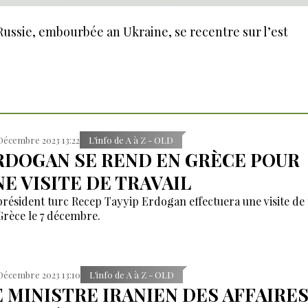
Russie, embourbée an Ukraine, se recentre sur l’est
Décembre 2023 13:22
L’info de A à Z - OLD
RDOGAN SE REND EN GRÈCE POUR
NE VISITE DE TRAVAIL
président turc Recep Tayyip Erdogan effectuera une visite de 
Grèce le 7 décembre.
Décembre 2023 13:10
L’info de A à Z - OLD
E MINISTRE IRANIEN DES AFFAIRE