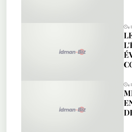
4 
L
L
É
C
4 
M
E
D