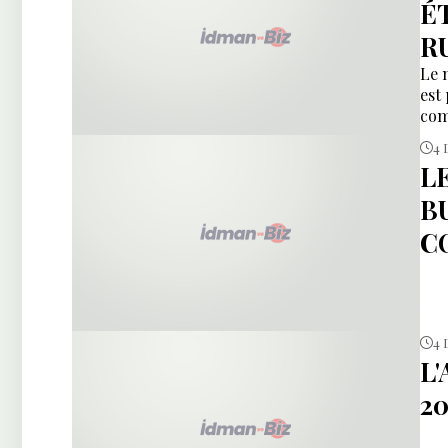
É
R
Le 
est
com
4 
L
B
C
4 
L
20