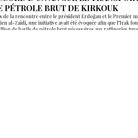
E PÉTROLE BRUT DE KIRKOUK
s de la rencontre entre le président Erdoğan et le Premier m
ien al-Zaidi, une initiative avait été évoquée afin que l’Irak fo
illion de barils de pétrole brut nécessaires aux raffineries tur
:49
International
ENCONTRE IRAN-RUSSIE : LA
ROISSANCE DES ÉCHANGES
OMMERCIAUX DÉPENDRA DU
ENFORCEMENT DES
NFRASTRUCTURES DE TRANSIT
mélioration du projet ferroviaire Rasht-Astara et l’accélératio
mise en œuvre figurent parmi les principales priorités.
:32
Caucase
E PREMIER MINISTRE ARMÉNIEN