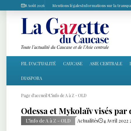
8 Août 2026
Mentions légales
Informations sur la transp
FIL D'ACTUALITÉ
CAUCASE
ASIE CENTRALE
DIASPORA
Page d'accueil
L’info de A à Z - OLD
Odessa et Mykolaïv visés par d
L’info de A à Z - OLD
Actualités
4 Avril 2022 