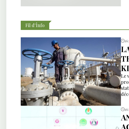
Fil d'İnfo
16
L
T
K
Le 
pro
sta
déc
16
A
A