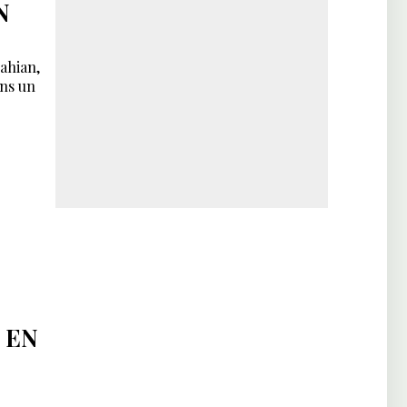
N
lahian,
ans un
 EN