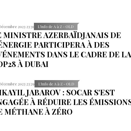
Décembre 2023 23:31
L’info de A à Z - OLD
E MINISTRE AZERBAÏDJANAIS DE
'ÉNERGIE PARTICIPERA À DES
VÉNEMENTS DANS LE CADRE DE L
OP28 À DUBAI
Décembre 2023 23:29
L’info de A à Z - OLD
IKAYIL JABAROV : SOCAR S'EST
NGAGÉE À RÉDUIRE LES ÉMISSION
E MÉTHANE À ZÉRO