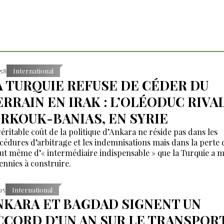
:58
International
A TURQUIE REFUSE DE CÉDER DU
ERRAIN EN IRAK : L’OLÉODUC RIVA
IRKOUK-BANIAS, EN SYRIE
véritable coût de la politique d’Ankara ne réside pas dans les
cédures d’arbitrage et les indemnisations mais dans la perte 
tut même d’« intermédiaire indispensable » que la Turquie a m
ennies à construire.
:15
International
NKARA ET BAGDAD SIGNENT UN
CCORD D’UN AN SUR LE TRANSPOR