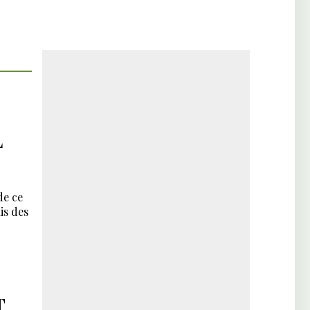
L
de ce
is des
T