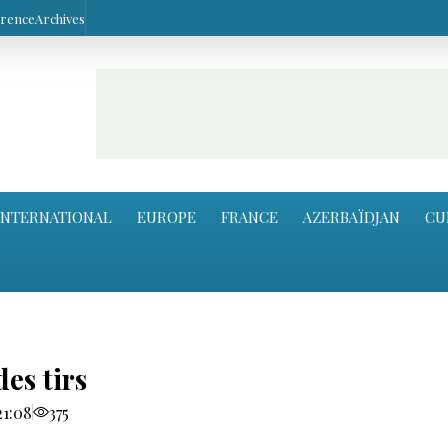
arence
Archives
INTERNATIONAL
EUROPE
FRANCE
AZERBAÏDJAN
CU
es tirs
21:08
375