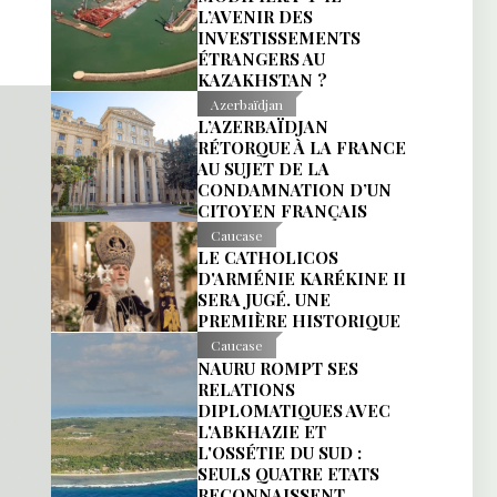
L’AVENIR DES
INVESTISSEMENTS
ÉTRANGERS AU
KAZAKHSTAN ?
Azerbaïdjan
L’AZERBAÏDJAN
RÉTORQUE À LA FRANCE
AU SUJET DE LA
CONDAMNATION D’UN
CITOYEN FRANÇAIS
Caucase
LE CATHOLICOS
D'ARMÉNIE KARÉKINE II
SERA JUGÉ. UNE
PREMIÈRE HISTORIQUE
Caucase
NAURU ROMPT SES
RELATIONS
DIPLOMATIQUES AVEC
L'ABKHAZIE ET
L'OSSÉTIE DU SUD :
SEULS QUATRE ETATS
RECONNAISSENT