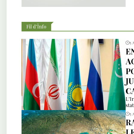
Fil d'İnfo
5 
E
A
P
J
C
L'I
sta
5 
R
L