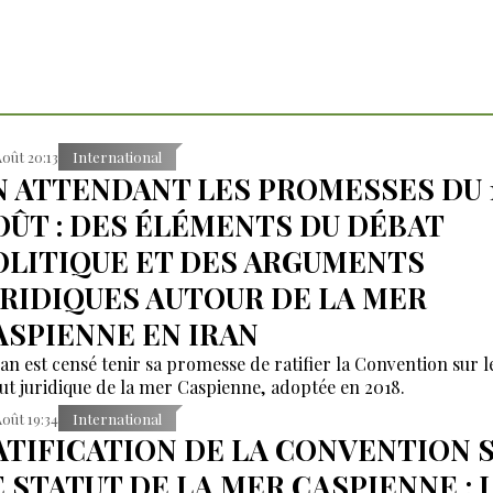
Août 20:13
International
N ATTENDANT LES PROMESSES DU 
OÛT : DES ÉLÉMENTS DU DÉBAT
OLITIQUE ET DES ARGUMENTS
URIDIQUES AUTOUR DE LA MER
ASPIENNE EN IRAN
ran est censé tenir sa promesse de ratifier la Convention sur l
tut juridique de la mer Caspienne, adoptée en 2018.
Août 19:34
International
ATIFICATION DE LA CONVENTION 
E STATUT DE LA MER CASPIENNE : 