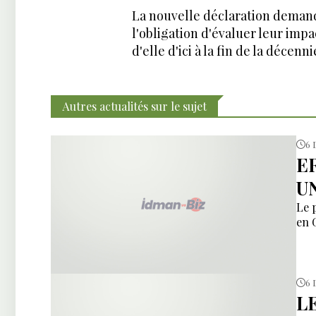
La nouvelle déclaration demand
l'obligation d'évaluer leur impa
d'elle d'ici à la fin de la décenni
Autres actualités sur le sujet
6 
E
U
Le 
en 
6 
L