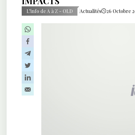
IMPACTS
L’info de A à Z - OLD
Actualités
26 Octobre 20