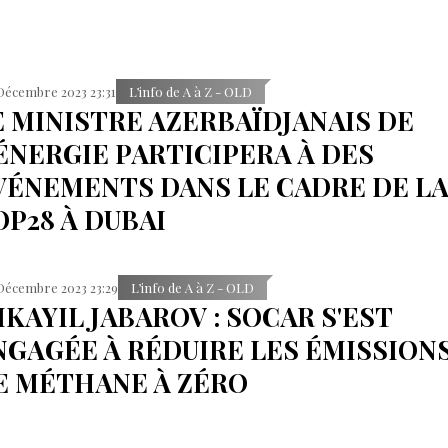
Décembre 2023 23:31
L’info de A à Z - OLD
E MINISTRE AZERBAÏDJANAIS DE
'ÉNERGIE PARTICIPERA À DES
VÉNEMENTS DANS LE CADRE DE L
OP28 À DUBAI
Décembre 2023 23:29
L’info de A à Z - OLD
IKAYIL JABAROV : SOCAR S'EST
NGAGÉE À RÉDUIRE LES ÉMISSION
E MÉTHANE À ZÉRO