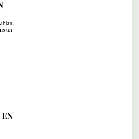
N
lahian,
ans un
 EN