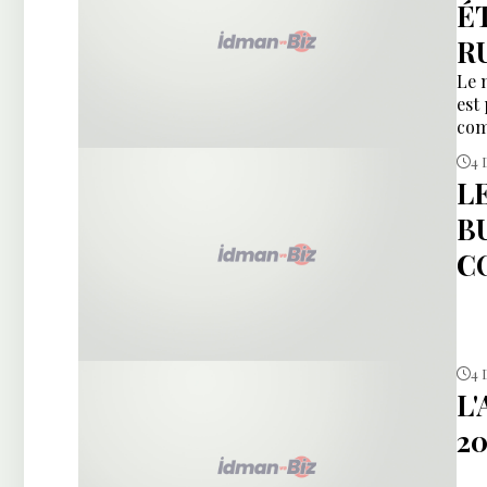
É
R
Le 
est
com
4 
L
B
C
4 
L
20