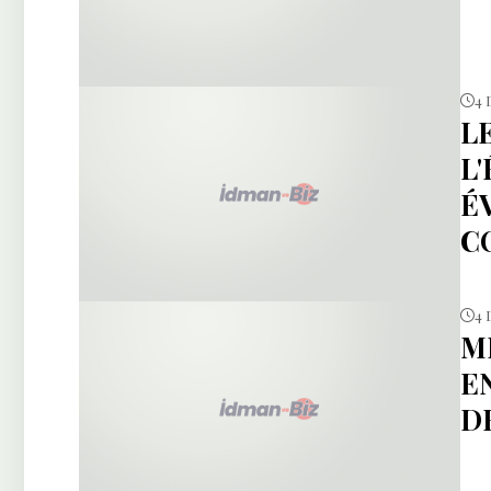
4 
L
L
É
C
4 
M
E
D