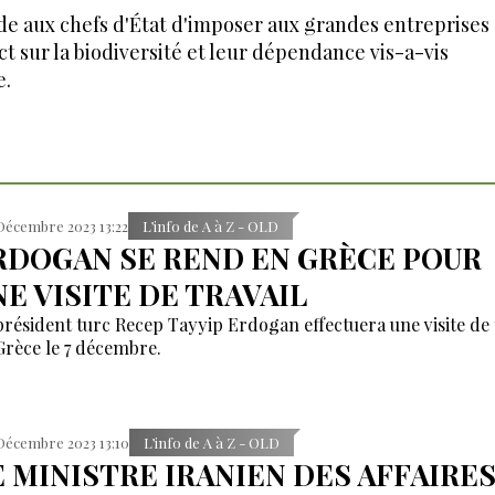
e aux chefs d'État d'imposer aux grandes entreprises
ct sur la biodiversité et leur dépendance vis-a-vis
e.
Décembre 2023 13:22
L’info de A à Z - OLD
RDOGAN SE REND EN GRÈCE POUR
NE VISITE DE TRAVAIL
président turc Recep Tayyip Erdogan effectuera une visite de 
Grèce le 7 décembre.
Décembre 2023 13:10
L’info de A à Z - OLD
E MINISTRE IRANIEN DES AFFAIRE