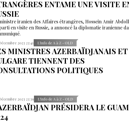
TRANGÈRES ENTAME UNE VISITE E
USSIE
ministre iranien des Affaires étrangères, Hossein Amir Abdol
 parti en visite en Russie, a annoncé la diplomatie iranienne d
muniqué.
Décembre 2023 23:41
L’info de A à Z - OLD
ES MINISTRES AZERBAÏDJANAIS ET
ULGARE TIENNENT DES
ONSULTATIONS POLITIQUES
Décembre 2023 23:39
L’info de A à Z - OLD
'AZERBAÏDJAN PRÉSIDERA LE GUAM
24