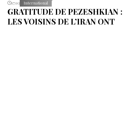
17:03
International
GRATITUDE DE PEZESHKIAN :
LES VOISINS DE L’IRAN ONT
EMPÊCHÉ LES TENTATIVES
DE DÉSTABILISATION DU PAYS
Le président iranien Massoud Pezeshkian affirme que
l’amélioration des relations de Téhéran avec les pays
voisins a joué un rôle essentiel lors du récent conflit.
Selon lui, les États de la région auraient empêché des
tentatives d’infiltration et de troubles aux frontières
nord-ouest et sud-est de l’Iran.