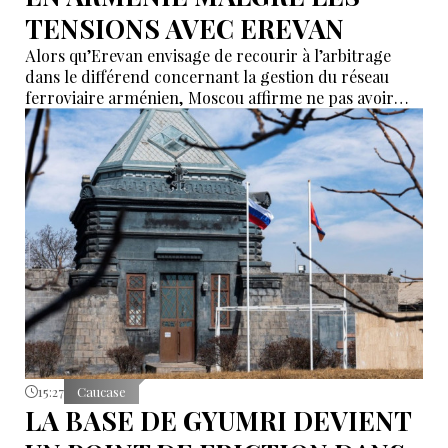
TENSIONS AVEC EREVAN
Alors qu’Erevan envisage de recourir à l’arbitrage
dans le différend concernant la gestion du réseau
ferroviaire arménien, Moscou affirme ne pas avoir
reçu de demande officielle visant à mettre fin à la
concession du « Chemin de fer du Caucase du Sud ».
Le vice-Premier ministre russe Alexeï Overchouk
défend la poursuite de la concession et appelle au
dialogue.
15:27
Caucase
LA BASE DE GYUMRI DEVIENT