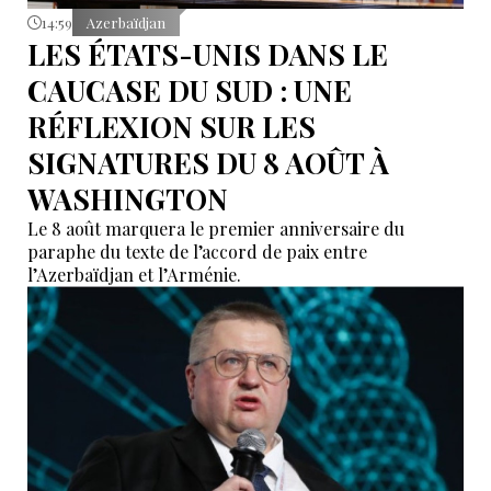
14:59
Azerbaïdjan
LES ÉTATS-UNIS DANS LE
CAUCASE DU SUD : UNE
RÉFLEXION SUR LES
SIGNATURES DU 8 AOÛT À
WASHINGTON
Le 8 août marquera le premier anniversaire du
paraphe du texte de l’accord de paix entre
l’Azerbaïdjan et l’Arménie.