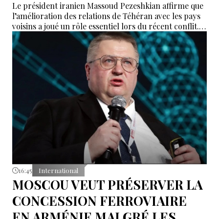
Le président iranien Massoud Pezeshkian affirme que
l’amélioration des relations de Téhéran avec les pays
voisins a joué un rôle essentiel lors du récent conflit.
Selon lui, les États de la région auraient empêché des
tentatives d’infiltration et de troubles aux frontières
nord-ouest et sud-est de l’Iran.
16:45
International
MOSCOU VEUT PRÉSERVER LA
CONCESSION FERROVIAIRE
EN ARMÉNIE MALGRÉ LES