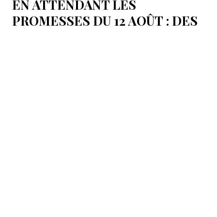
EN ATTENDANT LES
PROMESSES DU 12 AOÛT : DES
ÉLÉMENTS DU DÉBAT
POLITIQUE ET DES
ARGUMENTS JURIDIQUES
AUTOUR DE LA MER
CASPIENNE EN IRAN
L'Iran est censé tenir sa promesse de ratifier la
Convention sur le statut juridique de la mer
Caspienne, adoptée en 2018.