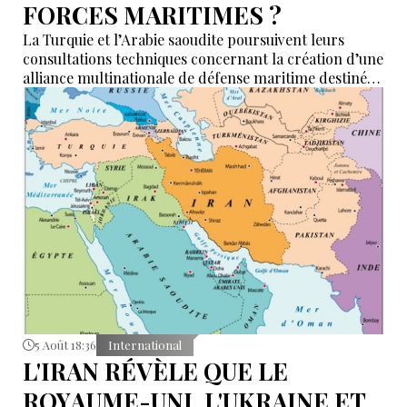
FORCES MARITIMES ?
La Turquie et l’Arabie saoudite poursuivent leurs
consultations techniques concernant la création d’une
alliance multinationale de défense maritime destinée
à garantir la sécurité de la navigation en mer Rouge,
dans le détroit de Bab el-Mandeb et dans le golfe
d’Aden.
5 Août 18:36
International
L'IRAN RÉVÈLE QUE LE
ROYAUME-UNI, L'UKRAINE ET