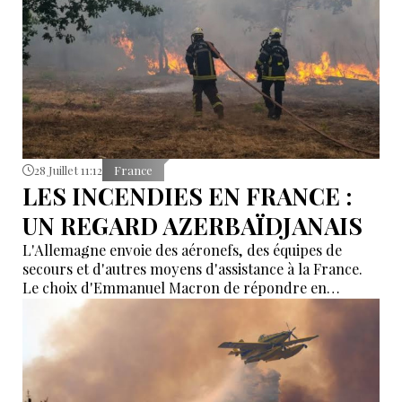
28 Juillet 11:12
France
LES INCENDIES EN FRANCE :
UN REGARD AZERBAÏDJANAIS
L'Allemagne envoie des aéronefs, des équipes de
secours et d'autres moyens d'assistance à la France.
Le choix d'Emmanuel Macron de répondre en
allemand a eu une portée symbolique.