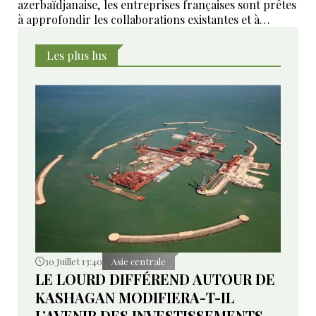
azerbaïdjanaise, les entreprises françaises sont prêtes
à approfondir les collaborations existantes et à
développer de nouveaux domaines de coopération ».
Les plus lus
30 Juillet 13:40
Asie centrale
LE LOURD DIFFÉREND AUTOUR DE
KASHAGAN MODIFIERA-T-IL
L’AVENIR DES INVESTISSEMENTS