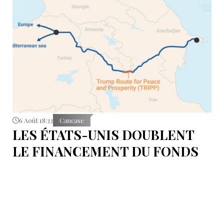
6 Août 18:33
Caucase
LES ÉTATS-UNIS DOUBLENT
LE FINANCEMENT DU FONDS
T.R.I.P.P.+ À 402 MILLIONS DE
DOLLARS POUR DES PROJETS
EN ARMÉNIE .
Dans cette configuration, il existera la "TRIPP