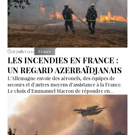
28 Juillet 11:12
France
LES INCENDIES EN FRANCE :
UN REGARD AZERBAÏDJANAIS
L'Allemagne envoie des aéronefs, des équipes de
secours et d'autres moyens d'assistance à la France.
Le choix d'Emmanuel Macron de répondre en
allemand a eu une portée symbolique.