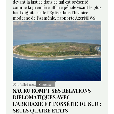
devant la justice dans ce qui est présenté
comme la première affaire pénale visant le plus
haut dignitaire de l'Église dans l'histoire
moderne de l'Arménie, rapporte AzerNEWS.
31 Juillet 11:04
Caucase
NAURU ROMPT SES RELATIONS
DIPLOMATIQUES AVEC
L'ABKHAZIE ET L'OSSÉTIE DU SUD :
SEULS QUATRE ETATS