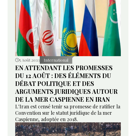
5 Août 20:13
International
EN ATTENDANT LES PROMESSES
DU 12 AOÛT : DES ÉLÉMENTS DU
DÉBAT POLITIQUE ET DES
ARGUMENTS JURIDIQUES AUTOUR
DE LA MER CASPIENNE EN IRAN
L'Iran est censé tenir sa promesse de ratifier la
Convention sur le statut juridique de la mer
Caspienne, adoptée en 2018.