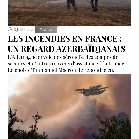
28 Juillet 11:12
France
LES INCENDIES EN FRANCE :
UN REGARD AZERBAÏDJANAIS
L'Allemagne envoie des aéronefs, des équipes de
secours et d'autres moyens d'assistance à la France.
Le choix d'Emmanuel Macron de répondre en
allemand a eu une portée symbolique.