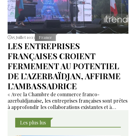
15 Juillet 10:13
France
LES ENTREPRISES
FRANÇAISES CROIENT
FERMEMENT AU POTENTIEL
DE L’AZERBAÏDJAN, AFFIRME
L’AMBASSADRICE
« Avec la Chambre de commerce franco-
azerbaïdjanaise, les entreprises françaises sont prêtes
à approfondir les collaborations existantes et à
développer de nouveaux domaines de coopération ».
Les plus lus