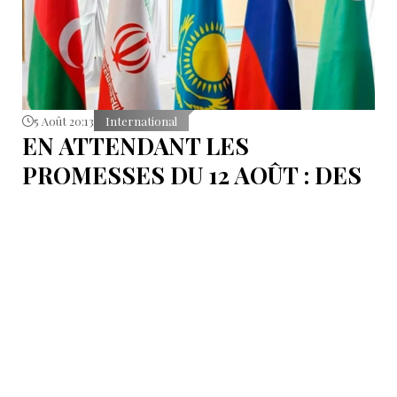
5 Août 20:13
International
EN ATTENDANT LES
PROMESSES DU 12 AOÛT : DES
ÉLÉMENTS DU DÉBAT
POLITIQUE ET DES
ARGUMENTS JURIDIQUES
AUTOUR DE LA MER
CASPIENNE EN IRAN
L'Iran est censé tenir sa promesse de ratifier la
Convention sur le statut juridique de la mer
Caspienne, adoptée en 2018.