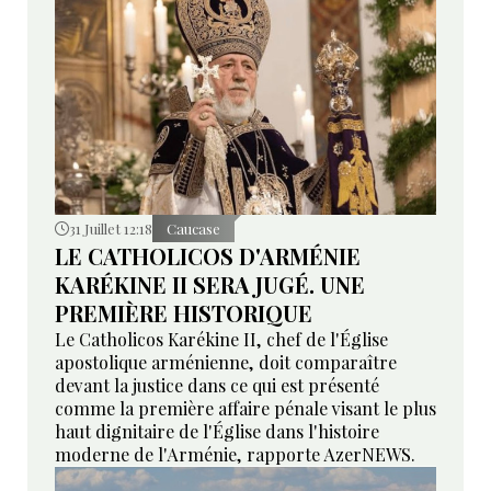
31 Juillet 12:18
Caucase
LE CATHOLICOS D'ARMÉNIE
KARÉKINE II SERA JUGÉ. UNE
PREMIÈRE HISTORIQUE
Le Catholicos Karékine II, chef de l'Église
apostolique arménienne, doit comparaître
devant la justice dans ce qui est présenté
comme la première affaire pénale visant le plus
haut dignitaire de l'Église dans l'histoire
moderne de l'Arménie, rapporte AzerNEWS.