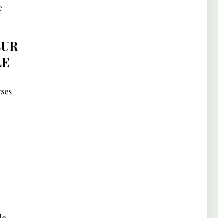
e
SUR
LE
rses
de