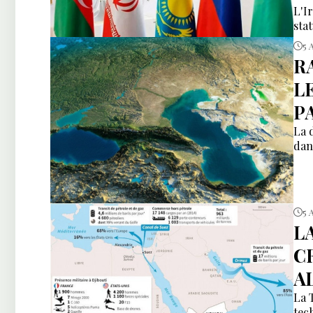
L'I
sta
5 
R
L
P
La 
dan
5 
L
C
A
La 
tec