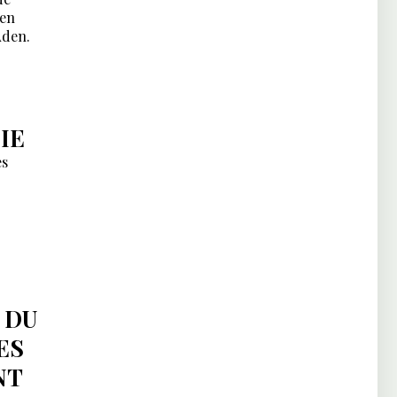
 en
Aden.
IE
es
 DU
ES
NT