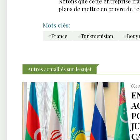
Notons que cette entreprise fra
plans de mettre en œuvre de tel
Mots clés:
#France
#Turkménistan
#Bouyg
Autres actualités sur le sujet
5 
E
A
P
J
C