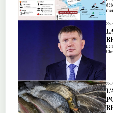
déf
mer
5 
L
R
Le 
Che
5 
L
P
R