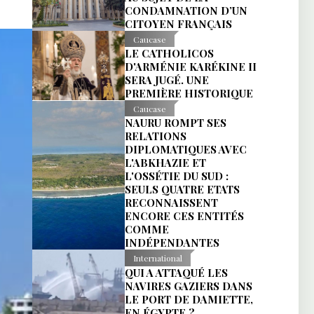
CONDAMNATION D’UN
CITOYEN FRANÇAIS
Caucase
LE CATHOLICOS
D'ARMÉNIE KARÉKINE II
SERA JUGÉ. UNE
PREMIÈRE HISTORIQUE
Caucase
NAURU ROMPT SES
RELATIONS
DIPLOMATIQUES AVEC
L'ABKHAZIE ET
L'OSSÉTIE DU SUD :
SEULS QUATRE ETATS
RECONNAISSENT
ENCORE CES ENTITÉS
COMME
INDÉPENDANTES
International
QUI A ATTAQUÉ LES
NAVIRES GAZIERS DANS
LE PORT DE DAMIETTE,
EN ÉGYPTE ?