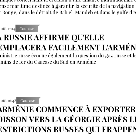
ense maritime destinée à garantir la sécurité de la navigation
 Rouge, dans le détroit de Bab el-Mandeb et dans le golfe d’
Août 17:14
Caucase
A RUSSIE AFFIRME QU'ELLE
EMPLACERA FACILEMENT L'ARMÉN
ministre russe évoque également la question du gaz russe et l
mins de fer du Caucase du Sud en Arménie
Août 16:48
Caucase
'ARMÉNIE COMMENCE À EXPORTER
OISSON VERS LA GÉORGIE APRÈS L
ESTRICTIONS RUSSES QUI FRAPPE