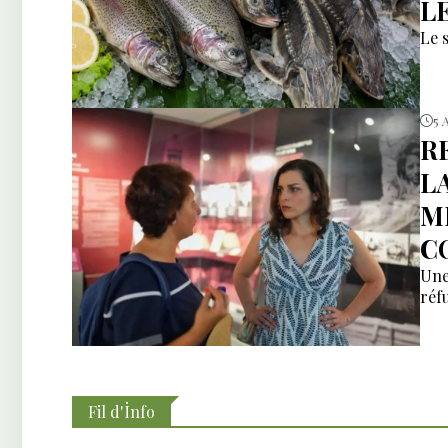
L
Le 
5 
R
L
M
C
Une
réfu
Fil d'İnfo