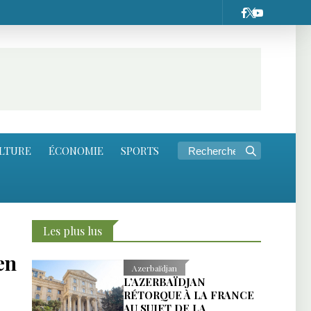
LTURE
ÉCONOMIE
SPORTS
Les plus lus
en
Azerbaïdjan
L’AZERBAÏDJAN
RÉTORQUE À LA FRANCE
AU SUJET DE LA