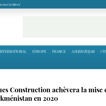
arence
Archives
INTERNATIONAL
EUROPE
FRANCE
AZERBAÏDJAN
CU
ues Construction achèvera la mise 
rkménistan en 2020