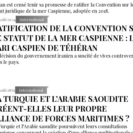
ran est censé tenir sa promesse de ratifier la Convention sur l
tut juridique de la mer Caspienne, adoptée en 2018.
Août 19:34
International
ATIFICATION DE LA CONVENTION 
E STATUT DE LA MER CASPIENNE : 
ARI CASPIEN DE TÉHÉRAN
décision du gouvernement iranien a suscité de vives controve
s le pays.
Août 18:51
International
A TURQUIE ET L’ARABIE SAOUDITE
RÉENT-ELLES LEUR PROPRE
LLIANCE DE FORCES MARITIMES ?
Turquie et l’Arabie saoudite poursuivent leurs consultations
hniques concernant la création d’une alliance multinationale 