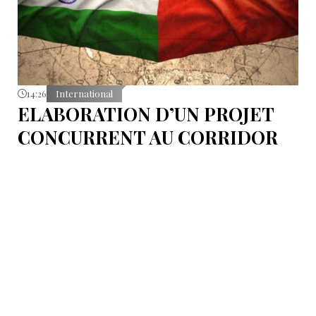
14:26
International
ELABORATION D’UN PROJET
CONCURRENT AU CORRIDOR
CHINE-EUROPE VIA L’ASIE
CENTRALE. LA COMPÉTITION
DES VOIES COMMERCIALES :
LA LIGNE INDE-ISRAËL
Le Corridor économique Inde–Moyen-Orient–
Europe, connu sous le nom d’IMEC (India-Middle
East-Europe Economic Corridor).