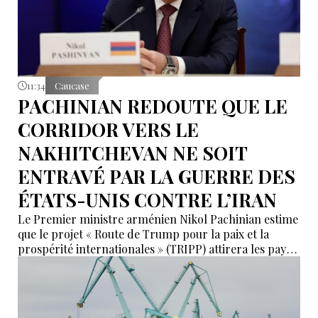
11:34
Caucase
PACHINIAN REDOUTE QUE LE
CORRIDOR VERS LE
NAKHITCHEVAN NE SOIT
ENTRAVÉ PAR LA GUERRE DES
ÉTATS-UNIS CONTRE L’IRAN
Le Premier ministre arménien Nikol Pachinian estime
que le projet « Route de Trump pour la paix et la
prospérité internationales » (TRIPP) attirera les pays
de la région, mais il a également déclaré que
l’instabilité régionale pourrait entraver sa mise en
œuvre.