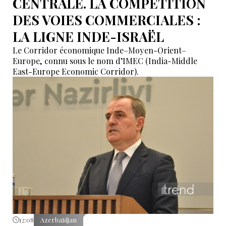
CENTRALE. LA COMPÉTITION
DES VOIES COMMERCIALES :
LA LIGNE INDE-ISRAËL
Le Corridor économique Inde–Moyen-Orient–
Europe, connu sous le nom d’IMEC (India-Middle
East-Europe Economic Corridor).
12:08
Azerbaïdjan