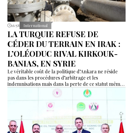
16:58
International
LA TURQUIE REFUSE DE
CÉDER DU TERRAIN EN IRAK :
L’OLÉODUC RIVAL KIRKOUK-
BANIAS, EN SYRIE
Le véritable coût de la politique d’Ankara ne réside
pas dans les procédures d’arbitrage et les
indemnisations mais dans la perte de ce statut même
d’« intermédiaire indispensable » que la Turquie a mis
des décennies à construire.