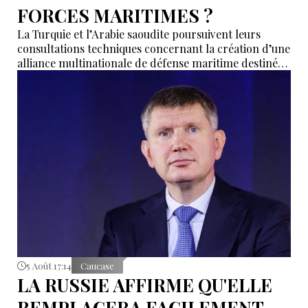
FORCES MARITIMES ?
La Turquie et l’Arabie saoudite poursuivent leurs
consultations techniques concernant la création d’une
alliance multinationale de défense maritime destinée
à garantir la sécurité de la navigation en mer Rouge,
dans le détroit de Bab el-Mandeb et dans le golfe
d’Aden.
5 Août 17:14
Caucase
LA RUSSIE AFFIRME QU'ELLE
REMPLACERA FACILEMENT