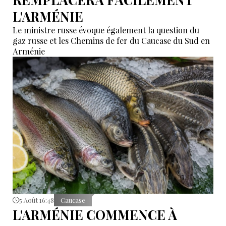
L'ARMÉNIE
Le ministre russe évoque également la question du
gaz russe et les Chemins de fer du Caucase du Sud en
Arménie
5 Août 16:48
Caucase
L'ARMÉNIE COMMENCE À