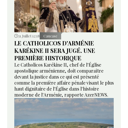
31 Juillet 12:18
Caucase
LE CATHOLICOS D'ARMÉNIE
KARÉKINE II SERA JUGÉ. UNE
PREMIÈRE HISTORIQUE
Le Catholicos Karékine II, chef de l'Église
apostolique arménienne, doit comparaître
devant la justice dans ce qui est présenté
comme la première affaire pénale visant le plus
haut dignitaire de l'Église dans l'histoire
moderne de l'Arménie, rapporte AzerNEWS.