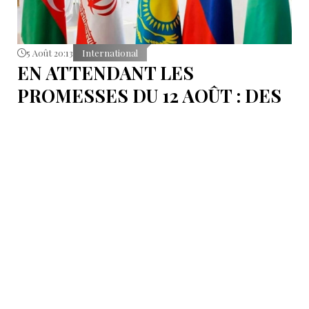
5 Août 20:13
International
EN ATTENDANT LES
PROMESSES DU 12 AOÛT : DES
ÉLÉMENTS DU DÉBAT
POLITIQUE ET DES
ARGUMENTS JURIDIQUES
AUTOUR DE LA MER
CASPIENNE EN IRAN
L'Iran est censé tenir sa promesse de ratifier la
Convention sur le statut juridique de la mer
Caspienne, adoptée en 2018.